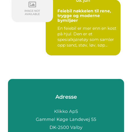
05. jun
Feiebil nøkkelen til rene,
trygge og moderne
bymiljøer
En feiebil er mer enn en kost
på hjul. Den er et
spesialkjøretøy som samler
opp sand, støv, løv, søp...
Adresse