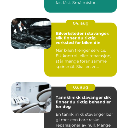
fastlåst. Små misfor...
04. aug
Bilverksteder i stavanger:
slik finner du riktig
verksted for bilen din
Når bilen trenger service,
EU-kontroll eller reparasjon,
står mange foran samme
spørsmål: Skal en ve...
03. aug
Tannklinikk stavanger slik
finner du riktig behandler
for deg
En tannklinikk stavanger bør
gi mer enn bare raske
reparasjoner av hull. Mange