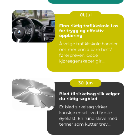
01. jul
Finn riktig trafikkskole i os
for trygg og effektiv
opplæring
Å velge trafikkskole handler
om mer enn å bare bestå
førerprøven. Gode
kjøreegenskaper gir
trygghet,...
30. jun
Blad til sirkelsag slik velger
du riktig sagblad
Et blad sirkelsag virker
kanskje enkelt ved første
øyekast. En rund skive med
tenner som kutter trev...