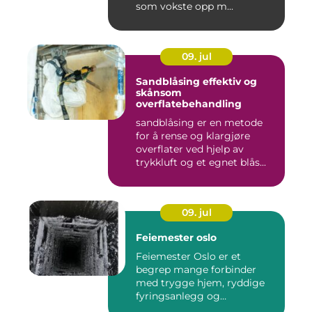
som vokste opp m...
09. jul
Sandblåsing effektiv og
skånsom
overflatebehandling
sandblåsing er en metode
for å rense og klargjøre
overflater ved hjelp av
trykkluft og et egnet blås...
09. jul
Feiemester oslo
Feiemester Oslo er et
begrep mange forbinder
med trygge hjem, ryddige
fyringsanlegg og
profesjonell ...