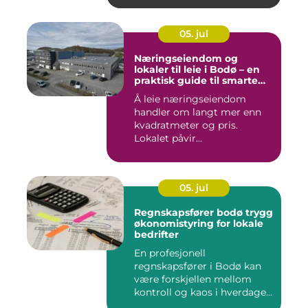
05. jul
Næringseiendom og
lokaler til leie i Bodø – en
praktisk guide til smarte
valg
Å leie næringseiendom
handler om langt mer enn
kvadratmeter og pris.
Lokalet påvir...
05. jul
Regnskapsfører bodø trygg
økonomistyring for lokale
bedrifter
En profesjonell
regnskapsfører i Bodø kan
være forskjellen mellom
kontroll og kaos i hverdagen.
Når ...