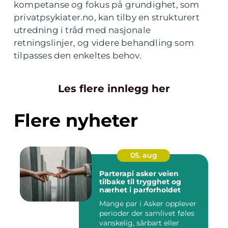
kompetanse og fokus på grundighet, som
privatpsykiater.no, kan tilby en strukturert
utredning i tråd med nasjonale
retningslinjer, og videre behandling som
tilpasses den enkeltes behov.
Les flere innlegg her
Flere nyheter
05. aug
Parterapi asker veien
tilbake til trygghet og
nærhet i parforholdet
Mange par i Asker opplever
perioder der samlivet føles
vanskelig, sårbart eller