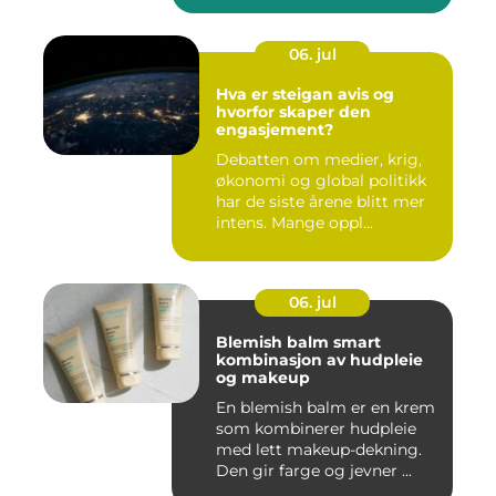
06. jul
Hva er steigan avis og
hvorfor skaper den
engasjement?
Debatten om medier, krig,
økonomi og global politikk
har de siste årene blitt mer
intens. Mange oppl...
06. jul
Blemish balm smart
kombinasjon av hudpleie
og makeup
En blemish balm er en krem
som kombinerer hudpleie
med lett makeup-dekning.
Den gir farge og jevner ...