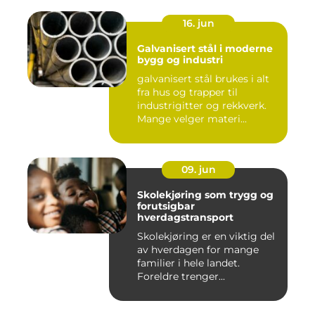
16. jun
Galvanisert stål i moderne
bygg og industri
galvanisert stål brukes i alt
fra hus og trapper til
industrigitter og rekkverk.
Mange velger materi...
09. jun
Skolekjøring som trygg og
forutsigbar
hverdagstransport
Skolekjøring er en viktig del
av hverdagen for mange
familier i hele landet.
Foreldre trenger...