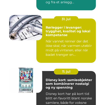
og fra et anlegg...
31. jul
Rørlegger i levanger:
trygghet, kvalitet og lokal
kompetanse
Når vannet renner der det
ikke skal, når varmen uteblir
midt på vinteren, eller når
badet trenger en...
11. jul
Disney kort: samleobjekter
som kombinerer nostalgi
og ny spenning
Disney kort har på kort tid
blitt en favoritt blant norske
samlere, både for voksne