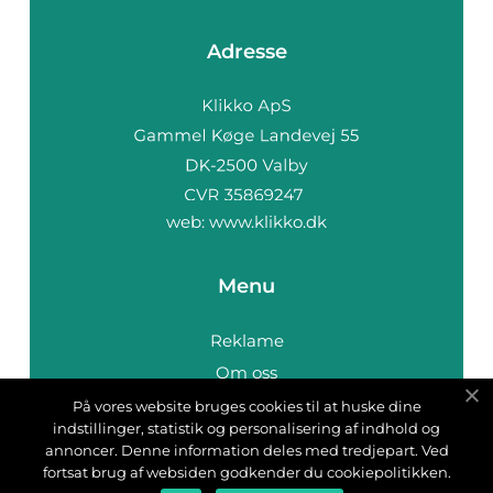
Adresse
web:
www.klikko.dk
Menu
Reklame
Om oss
Cookies
På vores website bruges cookies til at huske dine
indstillinger, statistik og personalisering af indhold og
Kontakt Oss
annoncer. Denne information deles med tredjepart. Ved
Sitemap
fortsat brug af websiden godkender du cookiepolitikken.