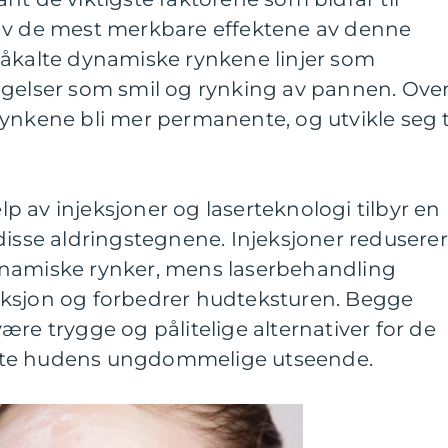
av de mest merkbare effektene av denne
såkalte dynamiske rynkene linjer som
egelser som smil og rynking av pannen. Ove
ynkene bli mer permanente, og utvikle seg t
 av injeksjoner og laserteknologi tilbyr en
disse aldringstegnene. Injeksjoner reduserer
ynamiske rynker, mens laserbehandling
uksjon og forbedrer hudteksturen. Begge
ære trygge og pålitelige alternativer for de
tte hudens ungdommelige utseende.