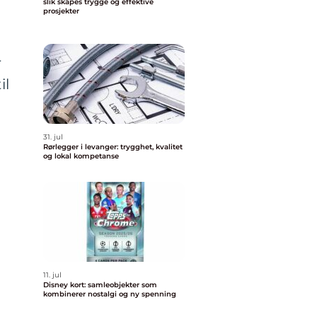
slik skapes trygge og effektive
prosjekter
r
il
31. jul
Rørlegger i levanger: trygghet, kvalitet
og lokal kompetanse
11. jul
Disney kort: samleobjekter som
kombinerer nostalgi og ny spenning