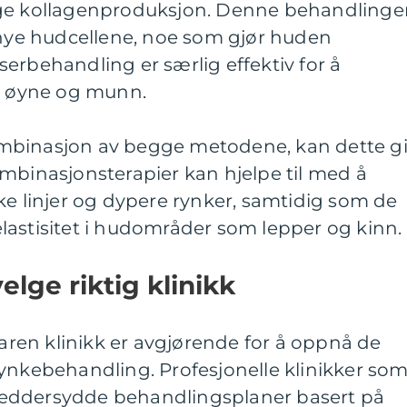
ige kollagenproduksjon. Denne behandlinge
rnye hudcellene, noe som gjør huden
erbehandling er særlig effektiv for å
dt øyne og munn.
mbinasjon av begge metodene, kan dette g
mbinasjonsterapier kan hjelpe til med å
ke linjer og dypere rynker, samtidig som de
lastisitet i hudområder som lepper og kinn.
elge riktig klinikk
faren klinikk er avgjørende for å oppnå de
rynkebehandling. Profesjonelle klinikker so
skreddersydde behandlingsplaner basert på