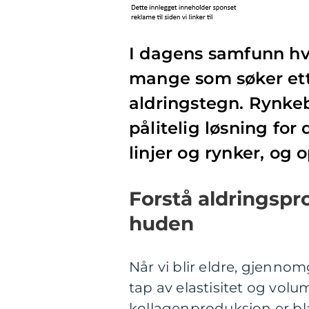
I dagens samfunn hvo
mange som søker ett
aldringstegn. Rynke
pålitelig løsning for
linjer og rynker, og
Forstå aldringspr
huden
Når vi blir eldre, gjenno
tap av elastisitet og vol
kollagenproduksjon er bla