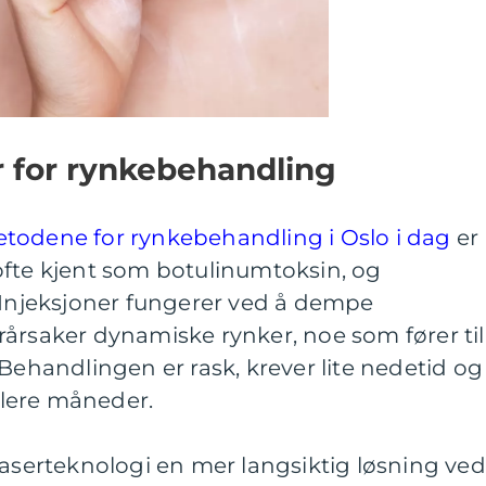
 for rynkebehandling
todene for rynkebehandling i Oslo i dag
er
ofte kjent som botulinumtoksin, og
. Injeksjoner fungerer ved å dempe
årsaker dynamiske rynker, noe som fører til
 Behandlingen er rask, krever lite nedetid og
 flere måneder.
laserteknologi en mer langsiktig løsning ved