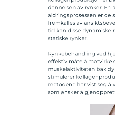
dannelsen av rynker. En 
aldringsprosessen er de 
fremkalles av ansiktsbev
tid kan disse dynamiske r
statiske rynker.
Rynkebehandling ved hjelp
effektiv måte å motvirke 
muskelaktiviteten bak d
stimulerer kollagenprod
metodene har vist seg å v
som ønsker å gjenoppre