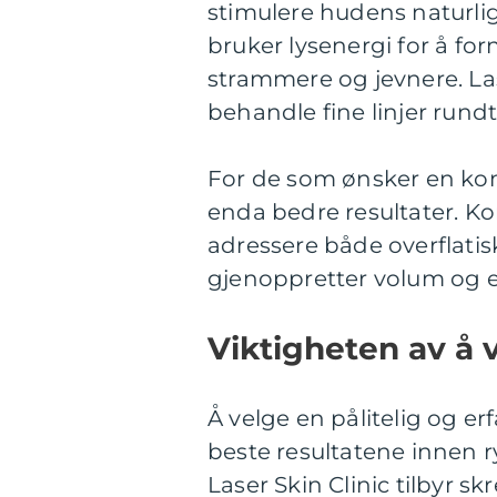
stimulere hudens naturl
bruker lysenergi for å fo
strammere og jevnere. Las
behandle fine linjer run
For de som ønsker en ko
enda bedre resultater. Ko
adressere både overflatis
gjenoppretter volum og e
Viktigheten av å v
Å velge en pålitelig og er
beste resultatene innen 
Laser Skin Clinic tilbyr 