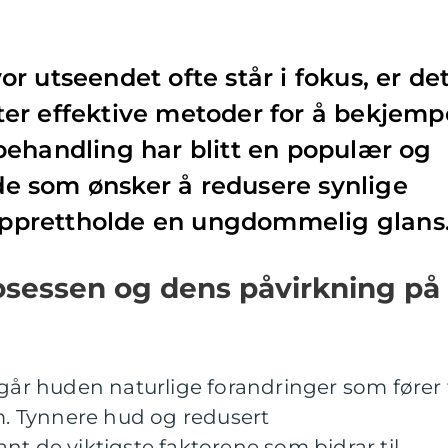
r utseendet ofte står i fokus, er de
er effektive metoder for å bekjemp
behandling har blitt en populær og
 de som ønsker å redusere synlige
 opprettholde en ungdommelig glans
osessen og dens påvirkning på
mgår huden naturlige forandringer som fører t
um. Tynnere hud og redusert
nt de viktigste faktorene som bidrar til