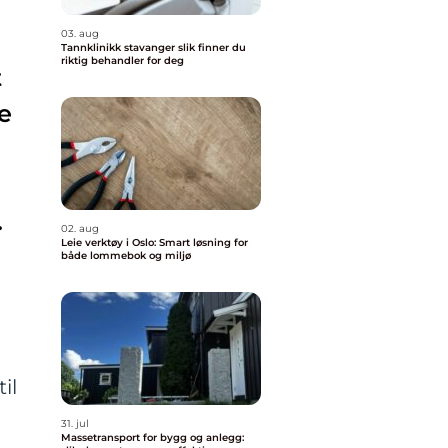
03. aug
Tannklinikk stavanger slik finner du
riktig behandler for deg
t
e
.
02. aug
Leie verktøy i Oslo: Smart løsning for
både lommebok og miljø
il
31. jul
Massetransport for bygg og anlegg: