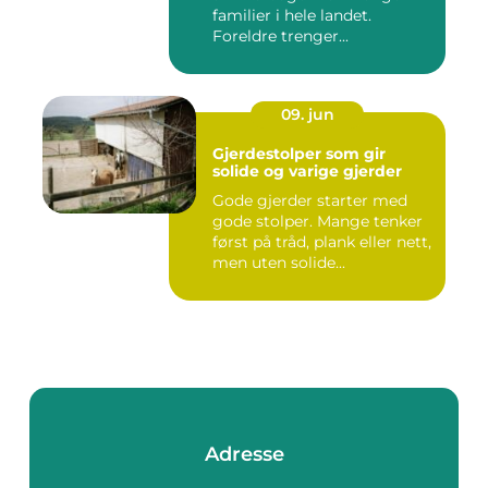
familier i hele landet.
Foreldre trenger...
09. jun
Gjerdestolper som gir
solide og varige gjerder
Gode gjerder starter med
gode stolper. Mange tenker
først på tråd, plank eller nett,
men uten solide...
Adresse