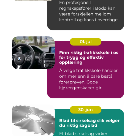
En profesjonell
regnskapsfører i Bodø kan
være forskjellen mellom
kontroll og kaos i hverdagen.
Når ...
01. jul
Finn riktig trafikkskole i os
for trygg og effektiv
opplæring
Å velge trafikkskole handler
om mer enn å bare bestå
førerprøven. Gode
kjøreegenskaper gir
trygghet,...
30. jun
Blad til sirkelsag slik velger
du riktig sagblad
Et blad sirkelsag virker