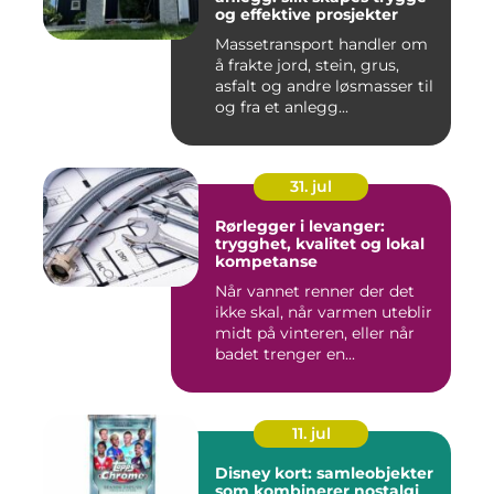
og effektive prosjekter
Massetransport handler om
å frakte jord, stein, grus,
asfalt og andre løsmasser til
og fra et anlegg...
31. jul
Rørlegger i levanger:
trygghet, kvalitet og lokal
kompetanse
Når vannet renner der det
ikke skal, når varmen uteblir
midt på vinteren, eller når
badet trenger en...
11. jul
Disney kort: samleobjekter
som kombinerer nostalgi