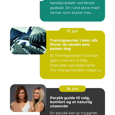
kanskje enkelt ved første
øyekast. En rund skive med
tenner som kutter trev...
17. jun
Treningssenter i oslo: slik
finner du stedet som
passer deg
Et Treningssenter Oslo bør
gjøre mer enn å tilby
manualer og tredemøller.
For mange handler valget a...
16. jun
Parykk guide til valg,
komfort og et naturlig
utseende
En parykk kan gi trygghet,