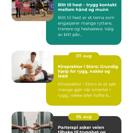
Bitt til hest – trygg kontakt
mellom hånd og munn
Bitt til hest er et tema som
engasjerer mange ryttere,
trenere og hesteeiere. Valg
av bitt påv...
07. aug
Kiropraktor i Storo: Grundig
hjelp for rygg, nakke og
ledd
Kiropraktor i Storo er et søk
mange gjør når smerter i
rygg, nakke eller hofte b...
05. aug
Parterapi asker veien
tilbake til trygghet og