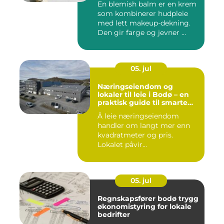
En blemish balm er en krem
som kombinerer hudpleie
med lett makeup-dekning.
Den gir farge og jevner ...
05. jul
Næringseiendom og
lokaler til leie i Bodø – en
praktisk guide til smarte
valg
Å leie næringseiendom
handler om langt mer enn
kvadratmeter og pris.
Lokalet påvir...
05. jul
Regnskapsfører bodø trygg
økonomistyring for lokale
bedrifter