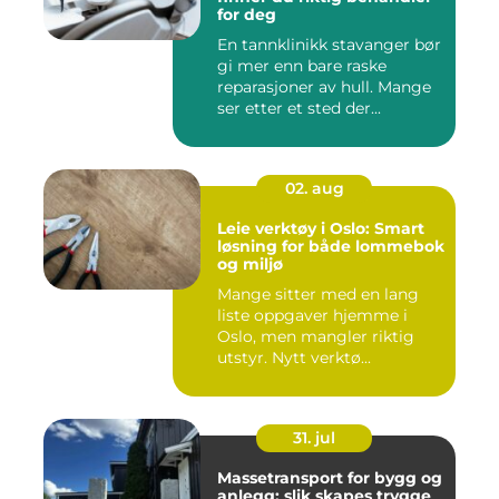
for deg
En tannklinikk stavanger bør
gi mer enn bare raske
reparasjoner av hull. Mange
ser etter et sted der...
02. aug
Leie verktøy i Oslo: Smart
løsning for både lommebok
og miljø
Mange sitter med en lang
liste oppgaver hjemme i
Oslo, men mangler riktig
utstyr. Nytt verktø...
31. jul
Massetransport for bygg og
anlegg: slik skapes trygge