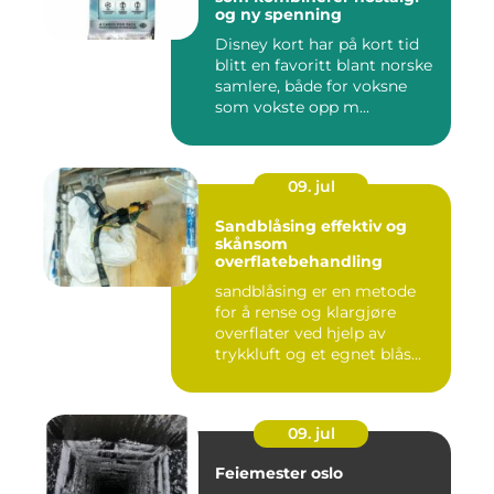
og ny spenning
Disney kort har på kort tid
blitt en favoritt blant norske
samlere, både for voksne
som vokste opp m...
09. jul
Sandblåsing effektiv og
skånsom
overflatebehandling
sandblåsing er en metode
for å rense og klargjøre
overflater ved hjelp av
trykkluft og et egnet blås...
09. jul
Feiemester oslo