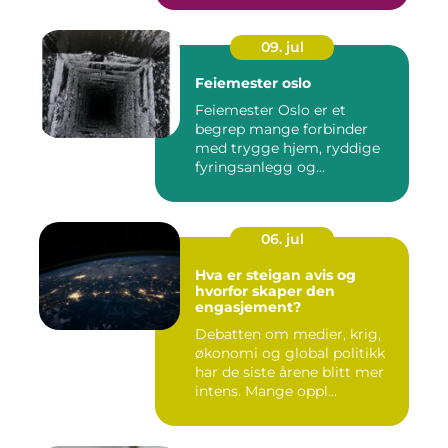
09. jul
Feiemester oslo
Feiemester Oslo er et
begrep mange forbinder
med trygge hjem, ryddige
fyringsanlegg og
profesjonell ...
06. jul
Hva er steigan avis og
hvorfor skaper den
engasjement?
Debatten om medier, krig,
økonomi og global politikk
har de siste årene blitt mer
intens. Mange oppl...