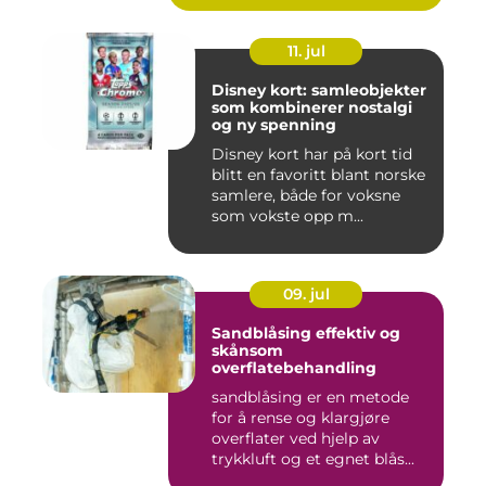
11. jul
Disney kort: samleobjekter
som kombinerer nostalgi
og ny spenning
Disney kort har på kort tid
blitt en favoritt blant norske
samlere, både for voksne
som vokste opp m...
09. jul
Sandblåsing effektiv og
skånsom
overflatebehandling
sandblåsing er en metode
for å rense og klargjøre
overflater ved hjelp av
trykkluft og et egnet blås...