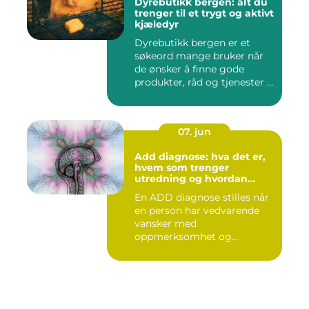
Dyrebutikk bergen: alt du
trenger til et trygt og aktivt
kjæledyr
Dyrebutikk bergen er et
søkeord mange bruker når
de ønsker å finne gode
produkter, råd og tjenester ...
07. jun
Add diagnose: hva det er,
hvem som trenger
utredning og hvordan
prosessen foregår
En ADD diagnose stilles når
en person har vedvarende
vansker med
oppmerksomhet og
konsentrasjon, ute...