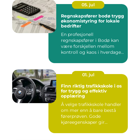
05. jul
Regnskapsfører bodø trygg
økonomistyring for lokale
bedrifter
En profesjonell
regnskapsfører i Bodø kan
være forskjellen mellom
kontroll og kaos i hverdagen.
Når ...
01. jul
Finn riktig trafikkskole i os
for trygg og effektiv
opplæring
Å velge trafikkskole handler
om mer enn å bare bestå
førerprøven. Gode
kjøreegenskaper gir
trygghet,...