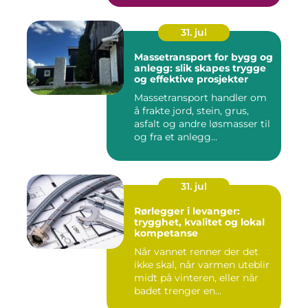
31. jul
Massetransport for bygg og
anlegg: slik skapes trygge
og effektive prosjekter
Massetransport handler om
å frakte jord, stein, grus,
asfalt og andre løsmasser til
og fra et anlegg...
31. jul
Rørlegger i levanger:
trygghet, kvalitet og lokal
kompetanse
Når vannet renner der det
ikke skal, når varmen uteblir
midt på vinteren, eller når
badet trenger en...