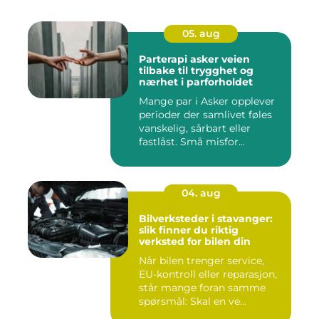
05. aug
Parterapi asker veien
tilbake til trygghet og
nærhet i parforholdet
Mange par i Asker opplever
perioder der samlivet føles
vanskelig, sårbart eller
fastlåst. Små misfor...
04. aug
Bilverksteder i stavanger:
slik finner du riktig
verksted for bilen din
Når bilen trenger service,
EU-kontroll eller reparasjon,
står mange foran samme
spørsmål: Skal en ve...