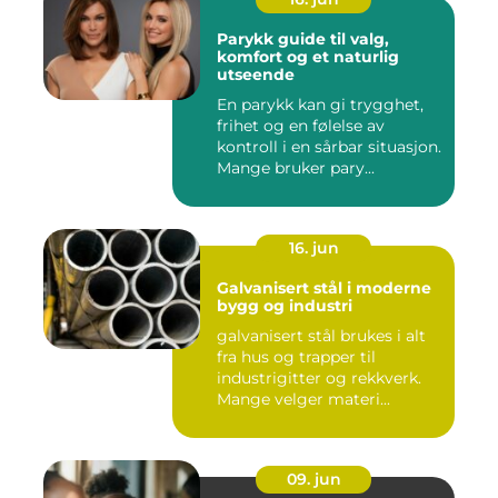
Parykk guide til valg,
komfort og et naturlig
utseende
En parykk kan gi trygghet,
frihet og en følelse av
kontroll i en sårbar situasjon.
Mange bruker pary...
16. jun
Galvanisert stål i moderne
bygg og industri
galvanisert stål brukes i alt
fra hus og trapper til
industrigitter og rekkverk.
Mange velger materi...
09. jun