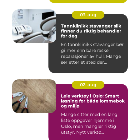
03. aug
Tannklinikk stavanger slik
finner du riktig behandler
for deg
En tannklinikk stavanger bør
gi mer enn bare raske
reparasjoner av hull. Mange
ser etter et sted der...
02. aug
Leie verktøy i Oslo: Smart
løsning for både lommebok
og miljø
Mange sitter med en lang
liste oppgaver hjemme i
Oslo, men mangler riktig
utstyr. Nytt verktø...