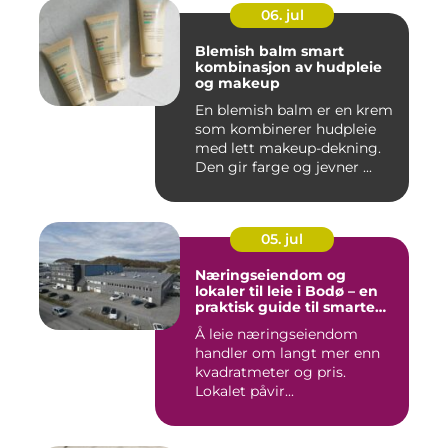
06. jul
Blemish balm smart
kombinasjon av hudpleie
og makeup
En blemish balm er en krem
som kombinerer hudpleie
med lett makeup-dekning.
Den gir farge og jevner ...
05. jul
Næringseiendom og
lokaler til leie i Bodø – en
praktisk guide til smarte
valg
Å leie næringseiendom
handler om langt mer enn
kvadratmeter og pris.
Lokalet påvir...