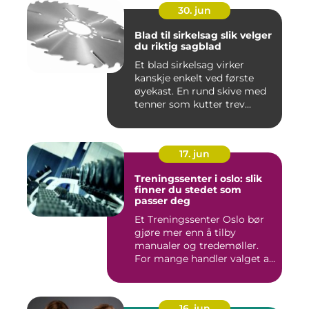
30. jun
Blad til sirkelsag slik velger
du riktig sagblad
Et blad sirkelsag virker
kanskje enkelt ved første
øyekast. En rund skive med
tenner som kutter trev...
17. jun
Treningssenter i oslo: slik
finner du stedet som
passer deg
Et Treningssenter Oslo bør
gjøre mer enn å tilby
manualer og tredemøller.
For mange handler valget a...
16. jun