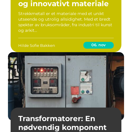
og innovativt materiale
Strekkmetall er et materiale med et unikt
utseende og utrolig allsidighet. Med et bredt
spekter av bruksområder, fra industri til kunst
og arkit...
06. nov
Hilde Sofie Bakken
Transformatorer: En
nødvendig komponent