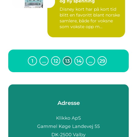
og ny spenning
Disney kort har på kort tid
blitt en favoritt blant norske
samlere, både for voksne
som vokste opp m...
1
…
12
13
14
…
29
Adresse