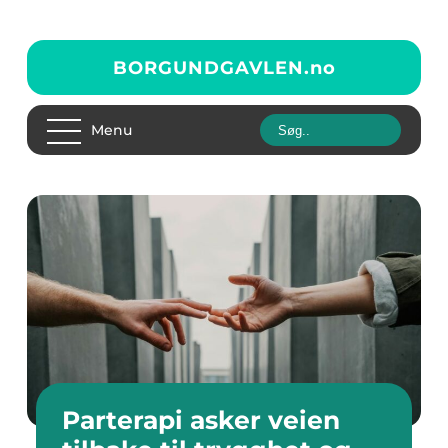
BORGUNDGAVLEN.
no
Menu
Parterapi asker veien