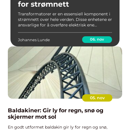
for strømnett
Transformatorer er en essensiell komponent i
strømnett over hele verden. Disse enhetene er
ansvarlige for å overføre elektrisk ene...
06. nov
Johannes Lunde
05. nov
Baldakiner: Gir ly for regn, snø og
skjermer mot sol
En godt utformet baldakin gir ly for regn og snø,