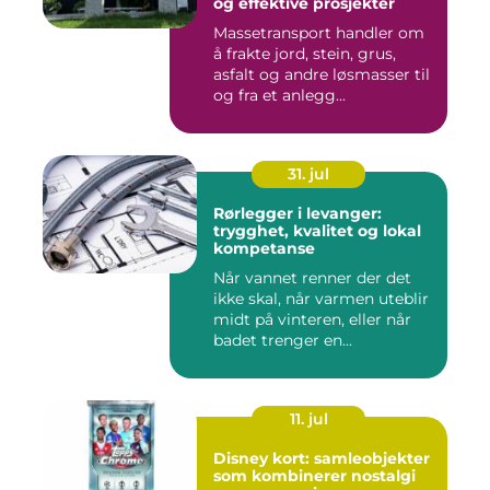
og effektive prosjekter
Massetransport handler om
å frakte jord, stein, grus,
asfalt og andre løsmasser til
og fra et anlegg...
31. jul
Rørlegger i levanger:
trygghet, kvalitet og lokal
kompetanse
Når vannet renner der det
ikke skal, når varmen uteblir
midt på vinteren, eller når
badet trenger en...
11. jul
Disney kort: samleobjekter
som kombinerer nostalgi