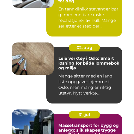
for deg
En tannklinikk stavanger bør
gi mer enn bare raske
reparasjoner av hull. Mange
ser etter et sted der...
02. aug
Leie verktøy i Oslo: Smart
løsning for både lommebok
og miljø
Mange sitter med en lang
liste oppgaver hjemme i
Oslo, men mangler riktig
utstyr. Nytt verktø...
31. jul
Massetransport for bygg og
anlegg: slik skapes trygge