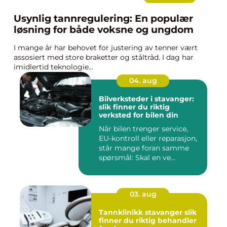
Usynlig tannregulering: En populær
løsning for både voksne og ungdom
I mange år har behovet for justering av tenner vært
assosiert med store braketter og ståltråd. I dag har
imidlertid teknologie...
04. aug
Bilverksteder i stavanger:
slik finner du riktig
verksted for bilen din
Når bilen trenger service,
EU-kontroll eller reparasjon,
står mange foran samme
spørsmål: Skal en ve...
03. aug
Tannklinikk stavanger slik
finner du riktig behandler