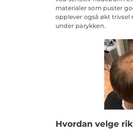
materialer som puster go
opplever også økt trivse
under parykken.
Hvordan velge rikt