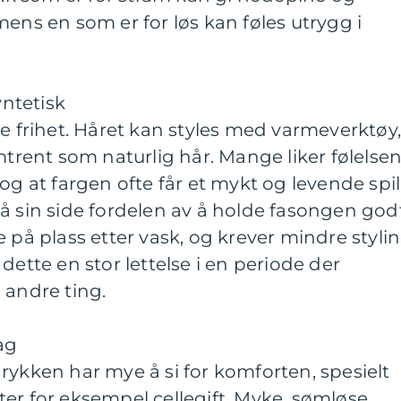
mens en som er for løs kan føles utrygg i
yntetisk
ye frihet. Håret kan styles med varmeverktøy
mtrent som naturlig hår. Mange liker følelse
og at fargen ofte får et mykt og levende spill
å sin side fordelen av å holde fasongen godt
 på plass etter vask, og krever mindre styli
dette en stor lettelse i en periode der
 andre ting.
ag
rykken har mye å si for komforten, spesielt
er for eksempel cellegift. Myke, sømløse