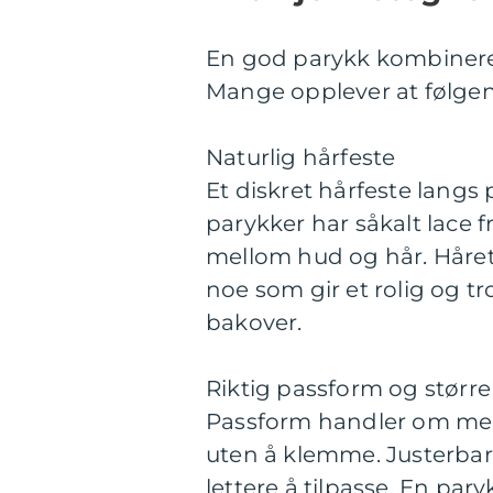
En god parykk kombinerer
Mange opplever at følgen
Naturlig hårfeste
Et diskret hårfeste langs
parykker har såkalt lace 
mellom hud og hår. Håret
noe som gir et rolig og tr
bakover.
Riktig passform og større
Passform handler om mer 
uten å klemme. Justerbare
lettere å tilpasse. En pa