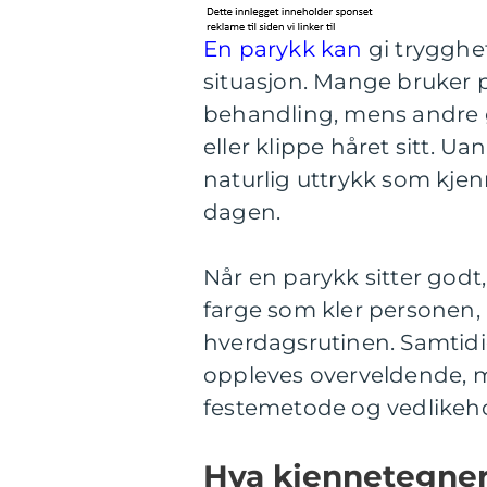
En parykk kan
gi trygghet
situasjon. Mange bruker 
behandling, mens andre ø
eller klippe håret sitt. U
naturlig uttrykk som kje
dagen.
Når en parykk sitter god
farge som kler personen, k
hverdagsrutinen. Samtidig
oppleves overveldende, 
festemetode og vedlikeho
Hva kjennetegner