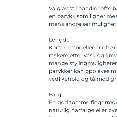
Valg av stil handler ofte
en parykk som ligner mest
mens andre ser muligheten
Lengde
Kortere modeller er ofte e
raskere etter vask og krev
mange stylingmuligheter u
parykker kan oppleves m
vedlikehold og tålmodigh
Farge
En god tommelfingerregel
naturlig hårfarge eller øy