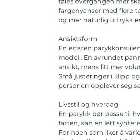
føles overgangen mer sk
fargenyanser med flere t
og mer naturlig uttrykk en
Ansiktsform
En erfaren parykkonsulent
modell. En avrundet pan
ansikt, mens litt mer vol
Små justeringer i klipp og
personen opplever seg selv
Livsstil og hverdag
En parykk bør passe til 
farten, kan en lett syntet
For noen som liker å varie