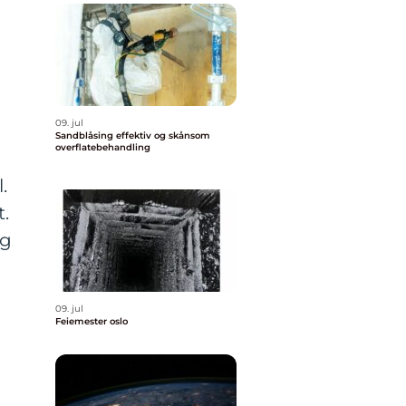
09. jul
,
Sandblåsing effektiv og skånsom
overflatebehandling
n
.
.
ng
09. jul
Feiemester oslo