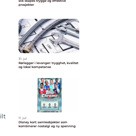
slik skapes trygge og effektive
prosjekter
31. jul
Rørlegger i levanger: trygghet, kvalitet
og lokal kompetanse
lt
11. jul
Disney kort: samleobjekter som
kombinerer nostalgi og ny spenning