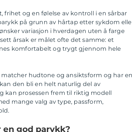
, frihet og en følelse av kontroll i en sårbar
parykk på grunn av hårtap etter sykdom elle
nsker variasjon i hverdagen uten å farge
ansett årsak er målet ofte det samme: et
nnes komfortabelt og trygt gjennom hele
t, matcher hudtone og ansiktsform og har e
an den bli en helt naturlig del av
 kan prosessen frem til riktig modell
med mange valg av type, passform,
ld.
 en god parykk?