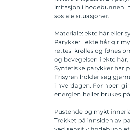
irritasjon i hodebunnen, 
sosiale situasjoner.
Materiale: ekte hår eller s
Parykker i ekte hår gir m
rettes, krølles og fønes o
og bevegelsen i ekte hår, 
Syntetiske parykker har p
Frisyren holder seg gjerne
i hverdagen. For noen gir 
energien heller brukes på
Pustende og mykt innerl
Trekket på innsiden av pa
ved sensitiv hodebunn ett