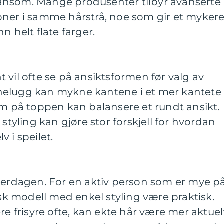
ånsom. Mange produsenter tilbyr avanserte
oner i samme hårstrå, noe som gir et myker
n helt flate farger.
 vil ofte se på ansiktsformen før valg av
nelugg kan mykne kantene i et mer kantete
um på toppen kan balansere et rundt ansikt.
 styling kan gjøre stor forskjell for hvordan
 i speilet.
hverdagen. For en aktiv person som er mye p
isk modell med enkel styling være praktisk.
re frisyre ofte, kan ekte hår være mer aktuel