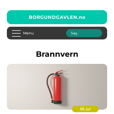
BORGUNDGAVLEN.
no
Menu
brannvern
05. jul