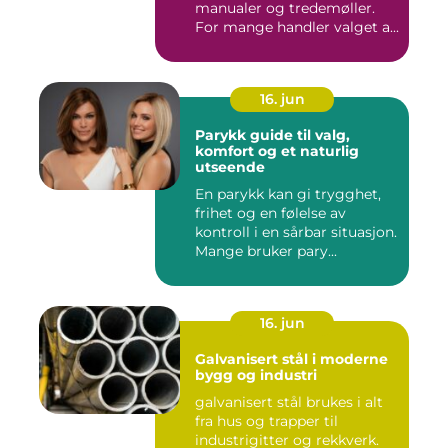
manualer og tredemøller.
For mange handler valget a...
16. jun
Parykk guide til valg,
komfort og et naturlig
utseende
En parykk kan gi trygghet,
frihet og en følelse av
kontroll i en sårbar situasjon.
Mange bruker pary...
16. jun
Galvanisert stål i moderne
bygg og industri
galvanisert stål brukes i alt
fra hus og trapper til
industrigitter og rekkverk.