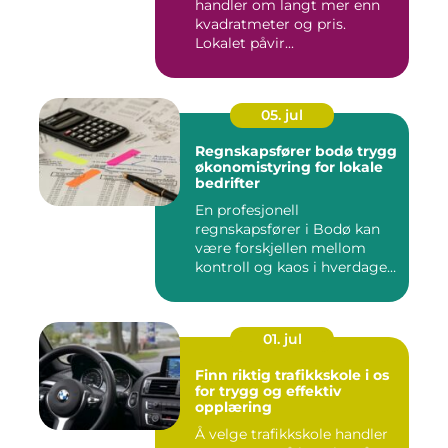
handler om langt mer enn
kvadratmeter og pris.
Lokalet påvir...
05. jul
Regnskapsfører bodø trygg
økonomistyring for lokale
bedrifter
En profesjonell
regnskapsfører i Bodø kan
være forskjellen mellom
kontroll og kaos i hverdagen.
Når ...
01. jul
Finn riktig trafikkskole i os
for trygg og effektiv
opplæring
Å velge trafikkskole handler