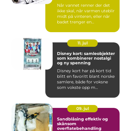
Når vannet renner der det
ikke skal, når varmen uteblir
midt på vinteren, eller når
badet trenger en...
11. jul
Disney kort: samleobjekter
som kombinerer nostalgi
og ny spenning
Disney kort har på kort tid
blitt en favoritt blant norske
samlere, både for voksne
som vokste opp m...
09. jul
Sandblåsing effektiv og
skånsom
overflatebehandling