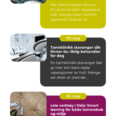
Når bilen trenger service,
EU-kontroll eller reparasjon,
står mange foran samme
spørsmål: Skal en ve...
03. aug
Tannklinikk stavanger slik
finner du riktig behandler
for deg
En tannklinikk stavanger bør
gi mer enn bare raske
reparasjoner av hull. Mange
ser etter et sted der...
02. aug
Leie verktøy i Oslo: Smart
løsning for både lommebok
og miljø