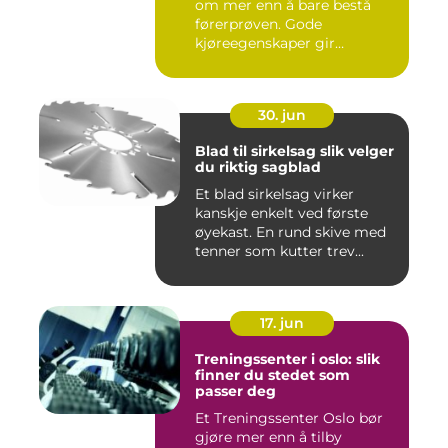
om mer enn å bare bestå
førerprøven. Gode
kjøreegenskaper gir
trygghet,...
30. jun
Blad til sirkelsag slik velger
du riktig sagblad
Et blad sirkelsag virker
kanskje enkelt ved første
øyekast. En rund skive med
tenner som kutter trev...
17. jun
Treningssenter i oslo: slik
finner du stedet som
passer deg
Et Treningssenter Oslo bør
gjøre mer enn å tilby