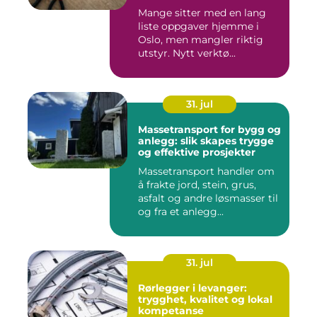
Mange sitter med en lang
liste oppgaver hjemme i
Oslo, men mangler riktig
utstyr. Nytt verktø...
31. jul
Massetransport for bygg og
anlegg: slik skapes trygge
og effektive prosjekter
Massetransport handler om
å frakte jord, stein, grus,
asfalt og andre løsmasser til
og fra et anlegg...
31. jul
Rørlegger i levanger:
trygghet, kvalitet og lokal
kompetanse