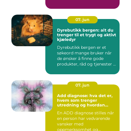
07. jun
Dyrebutikk bergen: alt du
trenger til et trygt og aktivt
kjæledyr
Dyrebutikk bergen er et
søkeord mange bruker når
de ønsker å finne gode
produkter, råd og tjenester ...
07. jun
Add diagnose: hva det er,
hvem som trenger
utredning og hvordan
prosessen foregår
En ADD diagnose stilles når
en person har vedvarende
vansker med
oppmerksomhet og