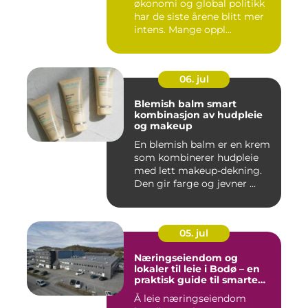
økonomi og global politikk
har de siste årene blitt mer
intens. Mange oppl...
06. jul
Blemish balm smart
kombinasjon av hudpleie
og makeup
En blemish balm er en krem
som kombinerer hudpleie
med lett makeup-dekning.
Den gir farge og jevner ...
05. jul
Næringseiendom og
lokaler til leie i Bodø – en
praktisk guide til smarte
valg
Å leie næringseiendom