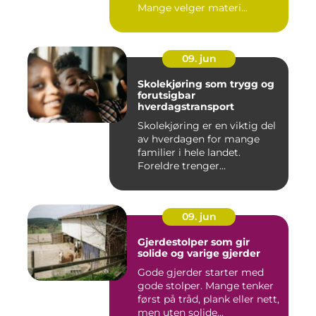
Mange velger materi...
09. jun
Skolekjøring som trygg og
forutsigbar
hverdagstransport
Skolekjøring er en viktig del
av hverdagen for mange
familier i hele landet.
Foreldre trenger...
09. jun
Gjerdestolper som gir
solide og varige gjerder
Gode gjerder starter med
gode stolper. Mange tenker
først på tråd, plank eller nett,
men uten solide...