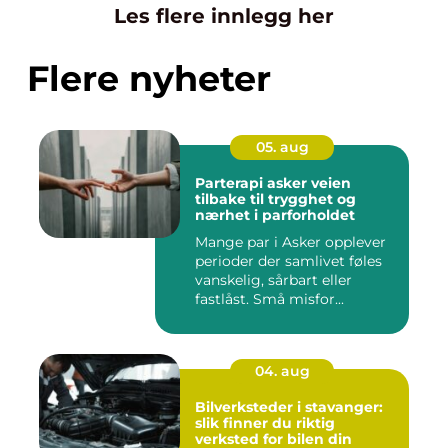
Les flere innlegg her
Flere nyheter
05. aug
Parterapi asker veien
tilbake til trygghet og
nærhet i parforholdet
Mange par i Asker opplever
perioder der samlivet føles
vanskelig, sårbart eller
fastlåst. Små misfor...
04. aug
Bilverksteder i stavanger:
slik finner du riktig
verksted for bilen din