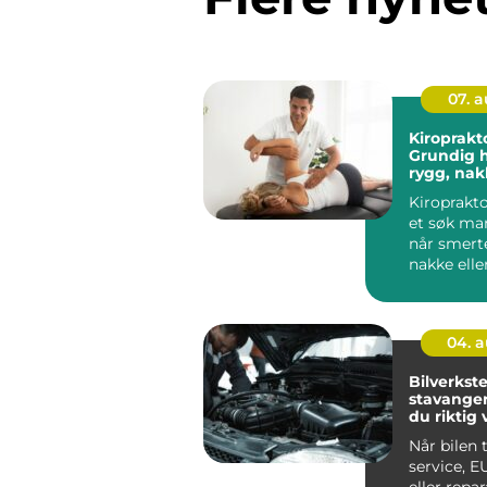
07. 
Kiroprakto
Grundig h
rygg, nak
Kiroprakto
et søk ma
når smerte
nakke eller
04. 
Bilverkste
stavanger:
du riktig 
bilen din
Når bilen 
service, E