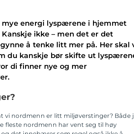
r mye energi lyspærene i hjemmet
? Kanskje ikke – men det er det
gynne å tenke litt mer på. Her skal 
m du kanskje bør skifte ut lyspæren
vor di finner nye og mer
rer.
ger?
t vi nordmenn er litt miljøverstinger? Både 
de fleste nordmenn har vent seg til høy
 og det innebærer som regel også ikke å