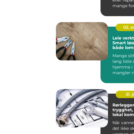
eller repar
mange fo
spørsmål: 
02. 
Leie verkt
Smart løs
både lo
miljø
Mange sit
lang liste
hjemme i 
mangler ri
Nytt verktø
31. j
Rørlegger
trygghet, 
lokal ko
Når vanne
det ikke sk