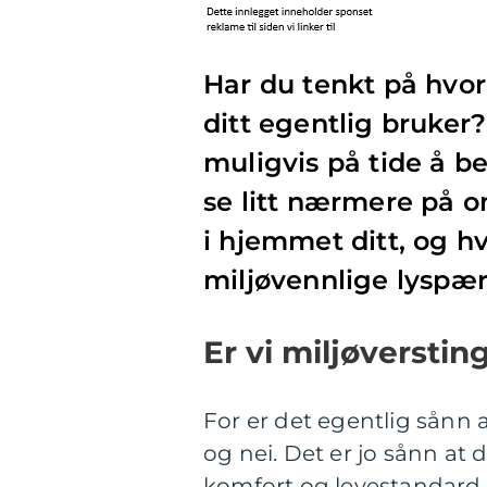
Har du tenkt på hvo
ditt egentlig bruker
muligvis på tide å be
se litt nærmere på o
i hjemmet ditt, og h
miljøvennlige lyspæ
Er vi miljøverstin
For er det egentlig sånn a
og nei. Det er jo sånn at 
komfort og levestandard,