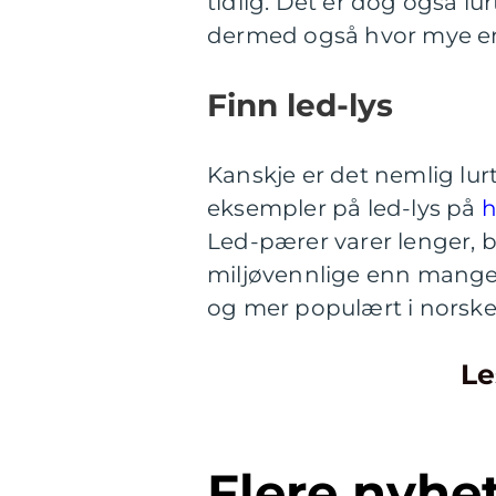
tidlig. Det er dog også lur
dermed også hvor mye en
Finn led-lys
Kanskje er det nemlig lur
eksempler på led-lys på
h
Led-pærer varer lenger, 
miljøvennlige enn mange t
og mer populært i norsk
Le
Flere nyhe