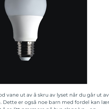
d vane ut av å skru av lyset når du går ut av
do. Dette er også noe barn med fordel kan læ