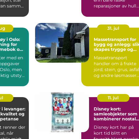
asjon, står
enn bare raske
ran samme
reparasjoner av hull.
Skal en ve...
Mange ser etter et
sted der...
aug
31. jul
øy i Oslo:
Massetransport for
ning for
bygg og anlegg: sli
mmebok og
skapes trygge og
effektive prosjekter
ter med en
Massetransport
 oppgaver
handler om å frakte
Oslo, men
jord, stein, grus, asfa
ktig utstyr.
og andre løsmasser
...
til og fra et anlegg...
ul
11. jul
 i levanger:
Disney kort:
kvalitet og
samleobjekter som
mpetanse
kombinerer nostalg
og ny spenning
t renner der
Disney kort har på
al, når
kort tid blitt en