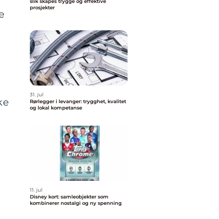
slik skapes trygge og effektive
prosjekter
e
31. jul
ke
Rørlegger i levanger: trygghet, kvalitet
og lokal kompetanse
11. jul
Disney kort: samleobjekter som
kombinerer nostalgi og ny spenning