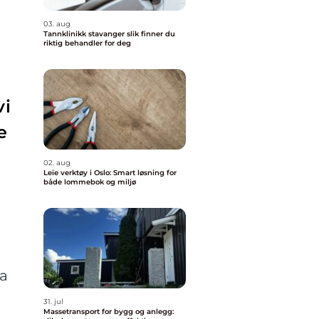
03. aug
Tannklinikk stavanger slik finner du
riktig behandler for deg
vi
e
02. aug
Leie verktøy i Oslo: Smart løsning for
både lommebok og miljø
ja
31. jul
Massetransport for bygg og anlegg: