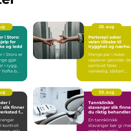
aug
05. aug
r i Storo:
Parterapi asker
jelp for
veien tilbake til
ke og ledd
trygghet og nærhet
parforholdet
r i Storo er
Mange par i Asker
nge gjør
opplever perioder de
r i rygg,
samlivet føles
 hofte b...
vanskelig, sårbart
eller fastlåst. Små
misfor...
aug
03. aug
der i
Tannklinikk
 slik finner
stavanger slik finner
verksted for
du riktig behandler
for deg
trenger
En tannklinikk
U-kontroll
stavanger bør gi me