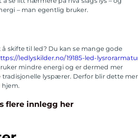
t å se litt nærmere på hva slags lys – og
ergi – man egentlig bruker.
t å skifte til led? Du kan se mange gode
ttps://ledlyskilder.no/19185-led-lysrorarmatu
bruker mindre energi og er dermed mer
radisjonelle lyspærer. Derfor blir dette mer
e hjem.
s flere innlegg her
ter