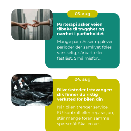
05. aug
Parterapi asker veien
tilbake til trygghet og
nærhet i parforholdet
Mange par i Asker opplever
perioder der samlivet føles
vanskelig, sårbart eller
fastlåst. Små misfor...
04. aug
Bilverksteder i stavanger:
slik finner du riktig
verksted for bilen din
Når bilen trenger service,
EU-kontroll eller reparasjon,
står mange foran samme
spørsmål: Skal en ve...