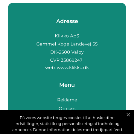
Adresse
web:
www.klikko.dk
Menu
Reklame
Om oss
Cookies
På vores website bruges cookies til at huske dine
indstillinger, statistik og personalisering af indhold og
Kontakt Oss
annoncer. Denne information deles med tredjepart. Ved