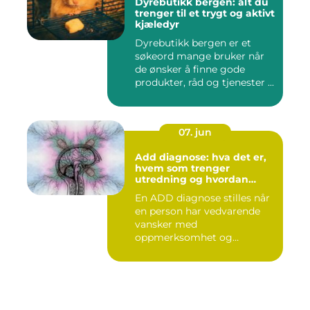
Dyrebutikk bergen: alt du
trenger til et trygt og aktivt
kjæledyr
Dyrebutikk bergen er et
søkeord mange bruker når
de ønsker å finne gode
produkter, råd og tjenester ...
07. jun
Add diagnose: hva det er,
hvem som trenger
utredning og hvordan
prosessen foregår
En ADD diagnose stilles når
en person har vedvarende
vansker med
oppmerksomhet og
konsentrasjon, ute...