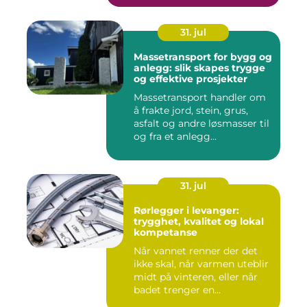
31. jul
Massetransport for bygg og
anlegg: slik skapes trygge
og effektive prosjekter
Massetransport handler om
å frakte jord, stein, grus,
asfalt og andre løsmasser til
og fra et anlegg...
31. jul
Rørlegger i levanger:
trygghet, kvalitet og lokal
kompetanse
Når vannet renner der det
ikke skal, når varmen uteblir
midt på vinteren, eller når
badet trenger en...