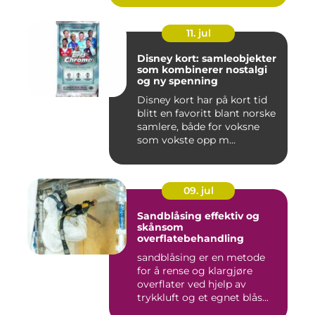
11. jul
Disney kort: samleobjekter
som kombinerer nostalgi
og ny spenning
Disney kort har på kort tid
blitt en favoritt blant norske
samlere, både for voksne
som vokste opp m...
09. jul
Sandblåsing effektiv og
skånsom
overflatebehandling
sandblåsing er en metode
for å rense og klargjøre
overflater ved hjelp av
trykkluft og et egnet blås...