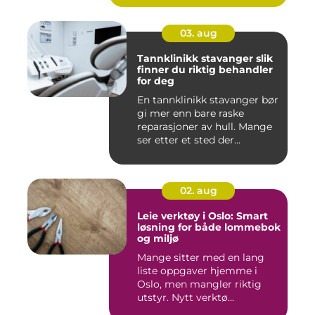
03. aug
Tannklinikk stavanger slik
finner du riktig behandler
for deg
En tannklinikk stavanger bør
gi mer enn bare raske
reparasjoner av hull. Mange
ser etter et sted der...
02. aug
Leie verktøy i Oslo: Smart
løsning for både lommebok
og miljø
Mange sitter med en lang
liste oppgaver hjemme i
Oslo, men mangler riktig
utstyr. Nytt verktø...