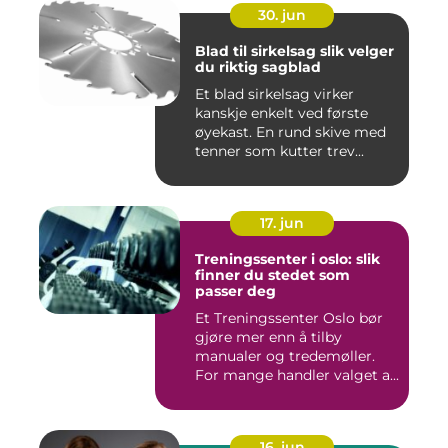
30. jun
Blad til sirkelsag slik velger
du riktig sagblad
Et blad sirkelsag virker
kanskje enkelt ved første
øyekast. En rund skive med
tenner som kutter trev...
17. jun
Treningssenter i oslo: slik
finner du stedet som
passer deg
Et Treningssenter Oslo bør
gjøre mer enn å tilby
manualer og tredemøller.
For mange handler valget a...
16. jun