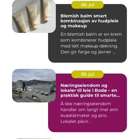
06. jul
Blemish balm smart
kombinasjon av hudpleie
og makeup
En blemish balm er en krem
som kombinerer hudpleie
med lett makeup-dekning.
Den gir farge og jevner ...
05. jul
Næringseiendom og
lokaler til leie i Bodø – en
praktisk guide til smarte
valg
Å leie næringseiendom
handler om langt mer enn
kvadratmeter og pris.
Lokalet påvir...