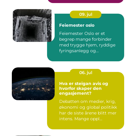
09. jul
Feiemester oslo
Feiemester Oslo er et
begrep mange forbinder
med trygge hjem, ryddige
fyringsanlegg og
profesjonell ...
06. jul
Hva er steigan avis og
hvorfor skaper den
engasjement?
Debatten om medier, krig,
økonomi og global politikk
har de siste årene blitt mer
intens. Mange oppl...