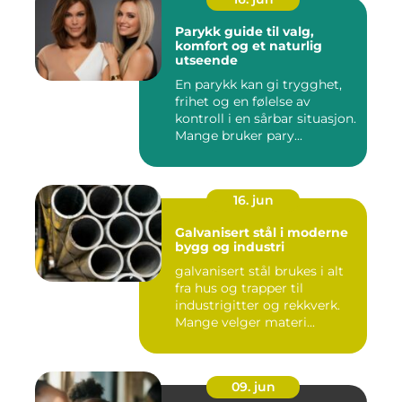
Parykk guide til valg,
komfort og et naturlig
utseende
En parykk kan gi trygghet,
frihet og en følelse av
kontroll i en sårbar situasjon.
Mange bruker pary...
16. jun
Galvanisert stål i moderne
bygg og industri
galvanisert stål brukes i alt
fra hus og trapper til
industrigitter og rekkverk.
Mange velger materi...
09. jun