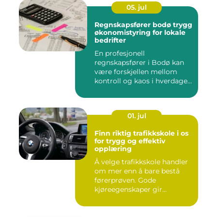
05. jul
Regnskapsfører bodø trygg
økonomistyring for lokale
bedrifter
En profesjonell
regnskapsfører i Bodø kan
være forskjellen mellom
kontroll og kaos i hverdagen.
Når ...
01. jul
Finn riktig trafikkskole i os
for trygg og effektiv
opplæring
Å velge trafikkskole handler
om mer enn å bare bestå
førerprøven. Gode
kjøreegenskaper gir
trygghet,...