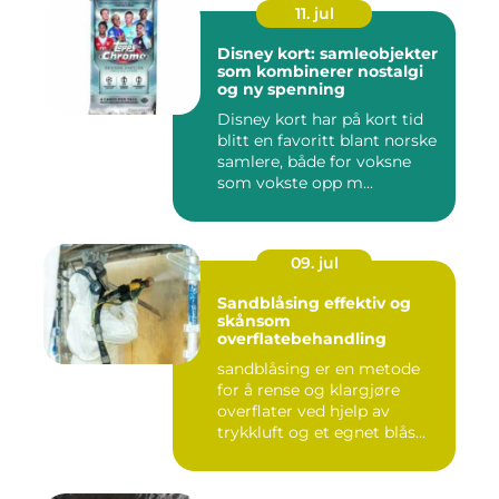
11. jul
Disney kort: samleobjekter
som kombinerer nostalgi
og ny spenning
Disney kort har på kort tid
blitt en favoritt blant norske
samlere, både for voksne
som vokste opp m...
09. jul
Sandblåsing effektiv og
skånsom
overflatebehandling
sandblåsing er en metode
for å rense og klargjøre
overflater ved hjelp av
trykkluft og et egnet blås...