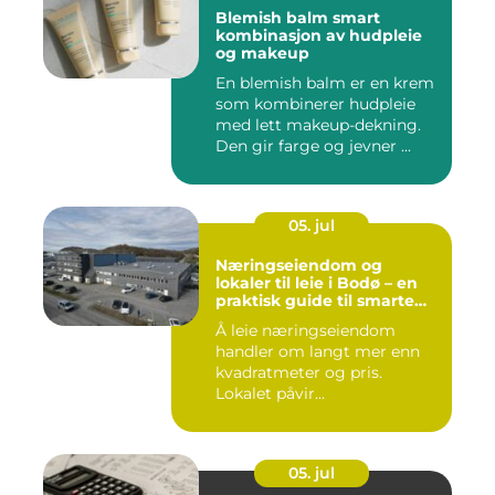
Blemish balm smart
kombinasjon av hudpleie
og makeup
En blemish balm er en krem
som kombinerer hudpleie
med lett makeup-dekning.
Den gir farge og jevner ...
05. jul
Næringseiendom og
lokaler til leie i Bodø – en
praktisk guide til smarte
valg
Å leie næringseiendom
handler om langt mer enn
kvadratmeter og pris.
Lokalet påvir...
05. jul