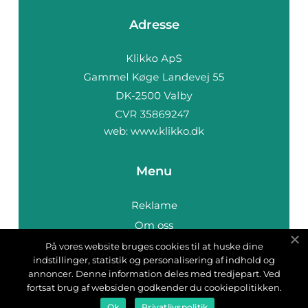
Adresse
web:
www.klikko.dk
Menu
Reklame
Om oss
Cookies
På vores website bruges cookies til at huske dine
indstillinger, statistik og personalisering af indhold og
Kontakt Oss
annoncer. Denne information deles med tredjepart. Ved
Sitemap
fortsat brug af websiden godkender du cookiepolitikken.
Ok
Privatlivspolitik