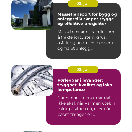
31. jul
Massetransport for bygg og
anlegg: slik skapes trygge
og effektive prosjekter
Massetransport handler om
å frakte jord, stein, grus,
asfalt og andre løsmasser til
og fra et anlegg...
31. jul
Rørlegger i levanger:
trygghet, kvalitet og lokal
kompetanse
Når vannet renner der det
ikke skal, når varmen uteblir
midt på vinteren, eller når
badet trenger en...