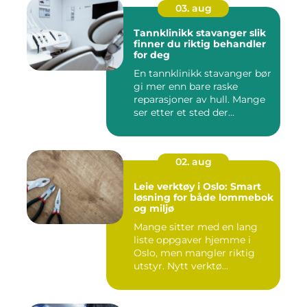
03. aug
Tannklinikk stavanger slik
finner du riktig behandler
for deg
En tannklinikk stavanger bør
gi mer enn bare raske
reparasjoner av hull. Mange
ser etter et sted der...
02. aug
Leie verktøy i Oslo: Smart
løsning for både lommebok
og miljø
Mange sitter med en lang
liste oppgaver hjemme i
Oslo, men mangler riktig
utstyr. Nytt verktø...