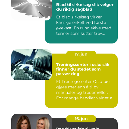
Blad til sirkelsag slik velger
du riktig sagblad
Et blad sirkelsag virker
kanskje enkelt ved første
øyekast. En rund skive med
tenner som kutter trev...
17. jun
Treningssenter i oslo: slik
finner du stedet som
passer deg
Et Treningssenter Oslo bør
gjøre mer enn å tilby
manualer og tredemøller.
For mange handler valget a...
16. jun