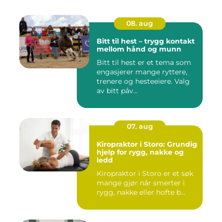
08. aug
Bitt til hest – trygg kontakt
mellom hånd og munn
Bitt til hest er et tema som
engasjerer mange ryttere,
trenere og hesteeiere. Valg
av bitt påv...
07. aug
Kiropraktor i Storo: Grundig
hjelp for rygg, nakke og
ledd
Kiropraktor i Storo er et søk
mange gjør når smerter i
rygg, nakke eller hofte b...