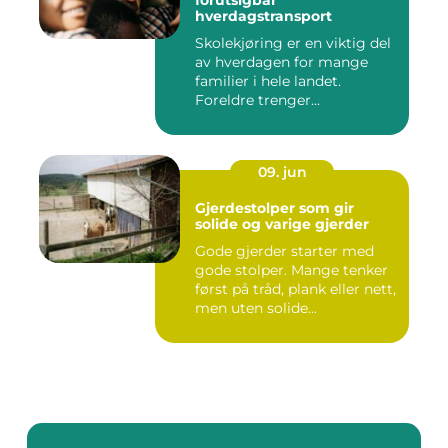
forutsigbar
hverdagstransport
Skolekjøring er en viktig del
av hverdagen for mange
familier i hele landet.
Foreldre trenger...
09. jun
Gjerdestolper som gir
solide og varige gjerder
Gode gjerder starter med
gode stolper. Mange tenker
først på tråd, plank eller nett,
men uten solide...