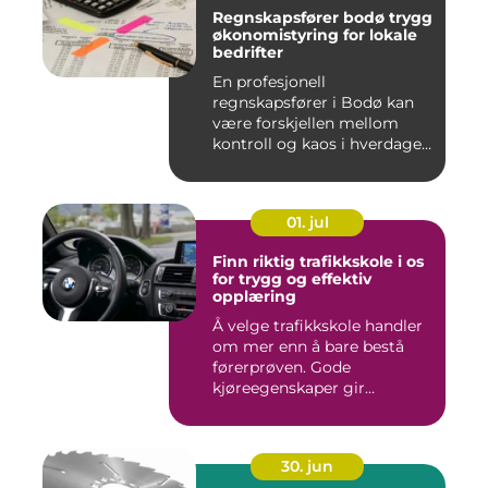
Regnskapsfører bodø trygg
økonomistyring for lokale
bedrifter
En profesjonell
regnskapsfører i Bodø kan
være forskjellen mellom
kontroll og kaos i hverdagen.
Når ...
01. jul
Finn riktig trafikkskole i os
for trygg og effektiv
opplæring
Å velge trafikkskole handler
om mer enn å bare bestå
førerprøven. Gode
kjøreegenskaper gir
trygghet,...
30. jun