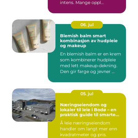
intens. Mange oppl...
06. jul
Blemish balm smart
kombinasjon av hudpleie
og makeup
En blemish balm er en krem
som kombinerer hudpleie
med lett makeup-dekning.
Den gir farge og jevner ...
05. jul
Næringseiendom og
lokaler til leie i Bodø – en
praktisk guide til smarte
valg
Å leie næringseiendom
handler om langt mer enn
kvadratmeter og pris.