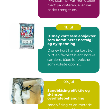
ikke skal, når varmen uteblir
midt på vinteren, eller når
badet trenger en...
11. jul
Disney kort: samleobjekter
som kombinerer nostalgi
og ny spenning
Disney kort har på kort tid
blitt en favoritt blant norske
samlere, både for voksne
som vokste opp m...
09. jul
Sandblåsing effektiv og
skånsom
overflatebehandling
sandblåsing er en metode