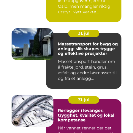
liste oppgaver hjemme i
Oslo, men mangler riktig
utstyr. Nytt verktø...
31. jul
Massetransport for bygg og
anlegg: slik skapes trygge
og effektive prosjekter
Massetransport handler om
å frakte jord, stein, grus,
asfalt og andre løsmasser til
og fra et anlegg...
31. jul
Rørlegger i levanger:
trygghet, kvalitet og lokal
kompetanse
Når vannet renner der det