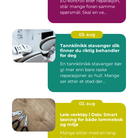
EU-kontroll eller reparasjon,
står mange foran samme
spørsmål: Skal en ve...
03. aug
Tannklinikk stavanger slik
finner du riktig behandler
for deg
En tannklinikk stavanger bør
gi mer enn bare raske
reparasjoner av hull. Mange
ser etter et sted der...
02. aug
Leie verktøy i Oslo: Smart
løsning for både lommebok
og miljø
Mange sitter med en lang