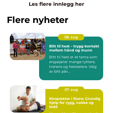
Les flere innlegg her
Flere nyheter
08. aug
Bitt til hest – trygg kontakt
mellom hånd og munn
Bitt til hest er et tema som
engasjerer mange ryttere,
trenere og hesteeiere. Valg
av bitt påv...
07. aug
Kiropraktor i Storo: Grundig
hjelp for rygg, nakke og
ledd