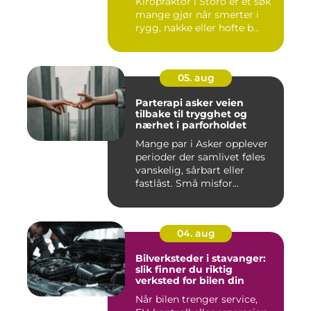
Kiropraktor i Storo er et søk
mange gjør når smerter i
rygg, nakke eller hofte b...
05. aug
Parterapi asker veien
tilbake til trygghet og
nærhet i parforholdet
Mange par i Asker opplever
perioder der samlivet føles
vanskelig, sårbart eller
fastlåst. Små misfor...
04. aug
Bilverksteder i stavanger:
slik finner du riktig
verksted for bilen din
Når bilen trenger service,