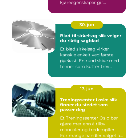
kjøreegenskaper gir
trygghet,...
30. jun
Blad til sirkelsag slik velger
du riktig sagblad
Et blad sirkelsag virker
kanskje enkelt ved første
øyekast. En rund skive med
tenner som kutter trev...
17. jun
Treningssenter i oslo: slik
finner du stedet som
passer deg
Et Treningssenter Oslo bør
gjøre mer enn å tilby
manualer og tredemøller.
For mange handler valget a...