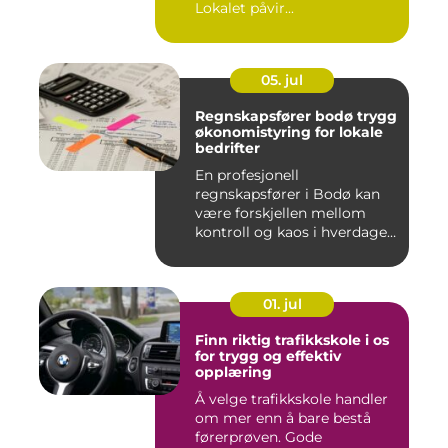
Lokalet påvir...
05. jul
Regnskapsfører bodø trygg
økonomistyring for lokale
bedrifter
En profesjonell
regnskapsfører i Bodø kan
være forskjellen mellom
kontroll og kaos i hverdagen.
Når ...
01. jul
Finn riktig trafikkskole i os
for trygg og effektiv
opplæring
Å velge trafikkskole handler
om mer enn å bare bestå
førerprøven. Gode