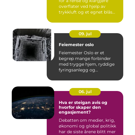
for å rense og klargjøre
overflater ved hjelp av
trykkluft og et egnet blås...
09. jul
Feiemester oslo
Feiemester Oslo er et
begrep mange forbinder
med trygge hjem, ryddige
fyringsanlegg og
profesjonell ...
06. jul
Hva er steigan avis og
hvorfor skaper den
engasjement?
Debatten om medier, krig,
økonomi og global politikk
har de siste årene blitt mer