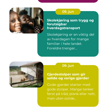
09. jun
Skolekjøring som trygg og
forutsigbar
hverdagstransport
Skolekjøring er en viktig del
av hverdagen for mange
familier i hele landet.
Foreldre trenger...
09. jun
Gjerdestolper som gir
solide og varige gjerder
Gode gjerder starter med
gode stolper. Mange tenker
først på tråd, plank eller nett,
men uten solide...