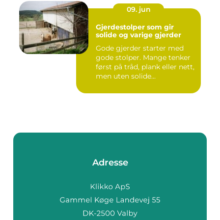
09. jun
Gjerdestolper som gir
solide og varige gjerder
Gode gjerder starter med
gode stolper. Mange tenker
først på tråd, plank eller nett,
men uten solide...
Adresse