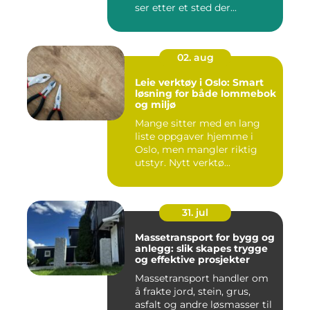
ser etter et sted der...
02. aug
Leie verktøy i Oslo: Smart
løsning for både lommebok
og miljø
Mange sitter med en lang
liste oppgaver hjemme i
Oslo, men mangler riktig
utstyr. Nytt verktø...
31. jul
Massetransport for bygg og
anlegg: slik skapes trygge
og effektive prosjekter
Massetransport handler om
å frakte jord, stein, grus,
asfalt og andre løsmasser til