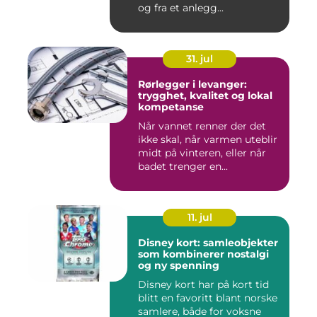
og fra et anlegg...
31. jul
Rørlegger i levanger:
trygghet, kvalitet og lokal
kompetanse
Når vannet renner der det
ikke skal, når varmen uteblir
midt på vinteren, eller når
badet trenger en...
11. jul
Disney kort: samleobjekter
som kombinerer nostalgi
og ny spenning
Disney kort har på kort tid
blitt en favoritt blant norske
samlere, både for voksne