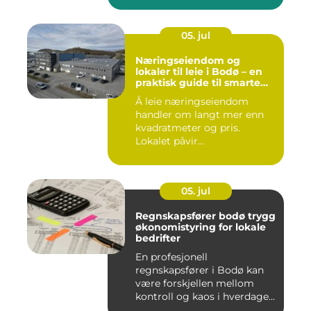
05. jul
Næringseiendom og
lokaler til leie i Bodø – en
praktisk guide til smarte
valg
Å leie næringseiendom
handler om langt mer enn
kvadratmeter og pris.
Lokalet påvir...
05. jul
Regnskapsfører bodø trygg
økonomistyring for lokale
bedrifter
En profesjonell
regnskapsfører i Bodø kan
være forskjellen mellom
kontroll og kaos i hverdagen.
Når ...