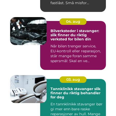
fastlåst. Små misfor...
04. aug
Bilverksteder i stavanger:
slik finner du riktig
verksted for bilen din
Når bilen trenger service,
EU-kontroll eller reparasjon,
står mange foran samme
spørsmål: Skal en ve...
03. aug
Tannklinikk stavanger slik
finner du riktig behandler
for deg
En tannklinikk stavanger bør
gi mer enn bare raske
reparasjoner av hull. Mange