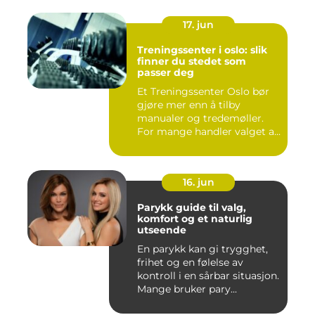
17. jun
Treningssenter i oslo: slik
finner du stedet som
passer deg
Et Treningssenter Oslo bør
gjøre mer enn å tilby
manualer og tredemøller.
For mange handler valget a...
16. jun
Parykk guide til valg,
komfort og et naturlig
utseende
En parykk kan gi trygghet,
frihet og en følelse av
kontroll i en sårbar situasjon.
Mange bruker pary...