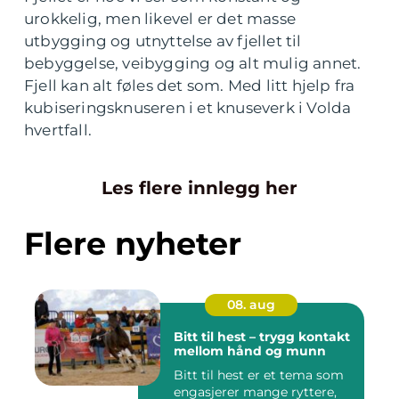
urokkelig, men likevel er det masse
utbygging og utnyttelse av fjellet til
bebyggelse, veibygging og alt mulig annet.
Fjell kan alt føles det som. Med litt hjelp fra
kubiseringsknuseren i et knuseverk i Volda
hvertfall.
Les flere innlegg her
Flere nyheter
08. aug
Bitt til hest – trygg kontakt
mellom hånd og munn
Bitt til hest er et tema som
engasjerer mange ryttere,