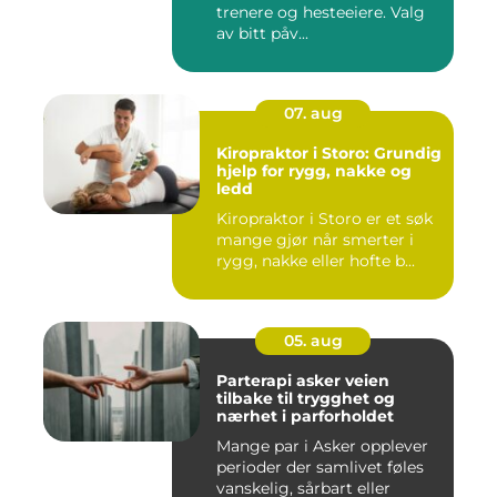
trenere og hesteeiere. Valg
av bitt påv...
07. aug
Kiropraktor i Storo: Grundig
hjelp for rygg, nakke og
ledd
Kiropraktor i Storo er et søk
mange gjør når smerter i
rygg, nakke eller hofte b...
05. aug
Parterapi asker veien
tilbake til trygghet og
nærhet i parforholdet
Mange par i Asker opplever
perioder der samlivet føles
vanskelig, sårbart eller