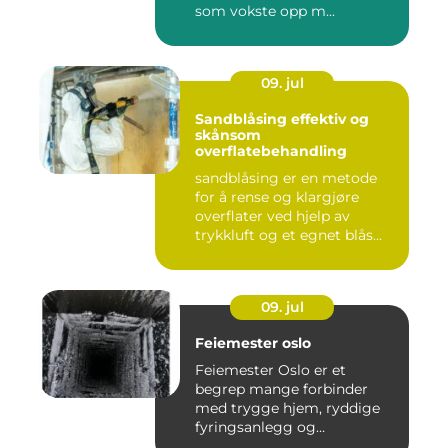
som vokste opp m...
09. jul
Sandblåsing effektiv og
skånsom
overflatebehandling
sandblåsing er en metode
for å rense og klargjøre
overflater ved hjelp av
trykkluft og et egnet blås...
09. jul
Feiemester oslo
Feiemester Oslo er et
begrep mange forbinder
med trygge hjem, ryddige
fyringsanlegg og
profesjonell ...