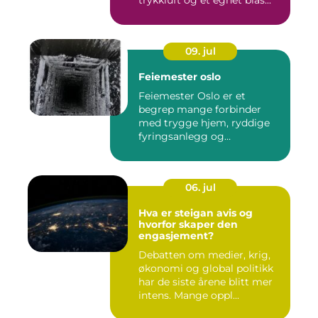
trykkluft og et egnet blås...
09. jul
Feiemester oslo
Feiemester Oslo er et
begrep mange forbinder
med trygge hjem, ryddige
fyringsanlegg og
profesjonell ...
06. jul
Hva er steigan avis og
hvorfor skaper den
engasjement?
Debatten om medier, krig,
økonomi og global politikk
har de siste årene blitt mer
intens. Mange oppl...