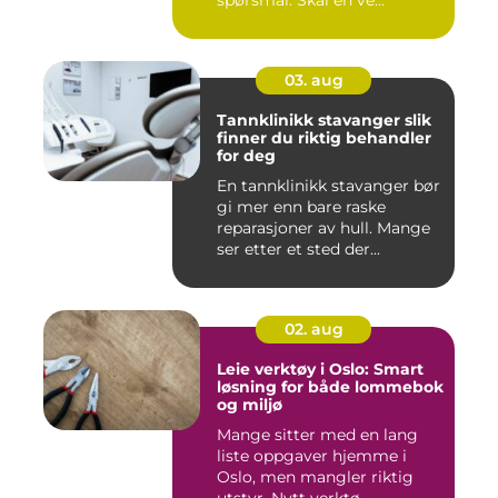
spørsmål: Skal en ve...
03. aug
Tannklinikk stavanger slik
finner du riktig behandler
for deg
En tannklinikk stavanger bør
gi mer enn bare raske
reparasjoner av hull. Mange
ser etter et sted der...
02. aug
Leie verktøy i Oslo: Smart
løsning for både lommebok
og miljø
Mange sitter med en lang
liste oppgaver hjemme i
Oslo, men mangler riktig