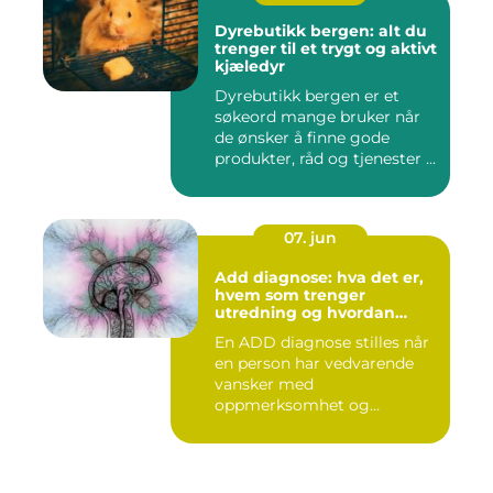
Dyrebutikk bergen: alt du
trenger til et trygt og aktivt
kjæledyr
Dyrebutikk bergen er et
søkeord mange bruker når
de ønsker å finne gode
produkter, råd og tjenester ...
07. jun
Add diagnose: hva det er,
hvem som trenger
utredning og hvordan
prosessen foregår
En ADD diagnose stilles når
en person har vedvarende
vansker med
oppmerksomhet og
konsentrasjon, ute...