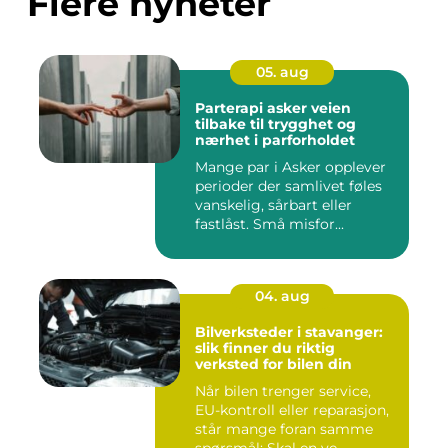
Flere nyheter
05. aug
Parterapi asker veien
tilbake til trygghet og
nærhet i parforholdet
Mange par i Asker opplever
perioder der samlivet føles
vanskelig, sårbart eller
fastlåst. Små misfor...
04. aug
Bilverksteder i stavanger:
slik finner du riktig
verksted for bilen din
Når bilen trenger service,
EU-kontroll eller reparasjon,
står mange foran samme