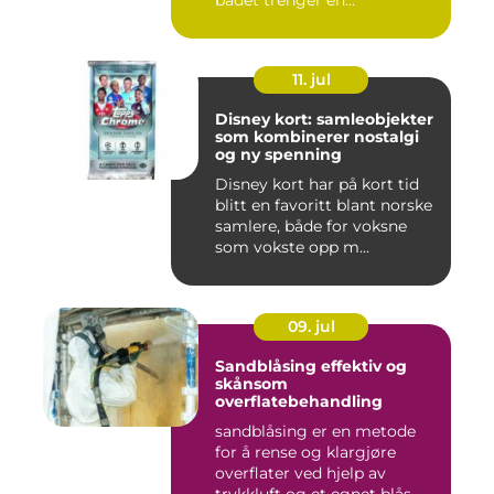
badet trenger en...
11. jul
Disney kort: samleobjekter
som kombinerer nostalgi
og ny spenning
Disney kort har på kort tid
blitt en favoritt blant norske
samlere, både for voksne
som vokste opp m...
09. jul
Sandblåsing effektiv og
skånsom
overflatebehandling
sandblåsing er en metode
for å rense og klargjøre
overflater ved hjelp av