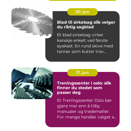
30. jun
Blad til sirkelsag slik velger
du riktig sagblad
Et blad sirkelsag virker
kanskje enkelt ved første
øyekast. En rund skive med
tenner som kutter trev...
17. jun
Treningssenter i oslo: slik
finner du stedet som
passer deg
Et Treningssenter Oslo bør
gjøre mer enn å tilby
manualer og tredemøller.
For mange handler valget a...