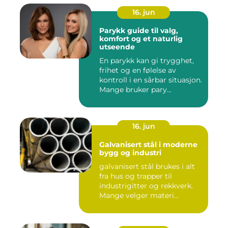
16. jun
Parykk guide til valg,
komfort og et naturlig
utseende
En parykk kan gi trygghet,
frihet og en følelse av
kontroll i en sårbar situasjon.
Mange bruker pary...
16. jun
Galvanisert stål i moderne
bygg og industri
galvanisert stål brukes i alt
fra hus og trapper til
industrigitter og rekkverk.
Mange velger materi...