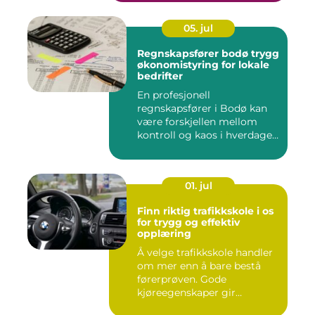
05. jul
Regnskapsfører bodø trygg
økonomistyring for lokale
bedrifter
En profesjonell
regnskapsfører i Bodø kan
være forskjellen mellom
kontroll og kaos i hverdagen.
Når ...
01. jul
Finn riktig trafikkskole i os
for trygg og effektiv
opplæring
Å velge trafikkskole handler
om mer enn å bare bestå
førerprøven. Gode
kjøreegenskaper gir
trygghet,...