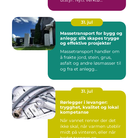
utstyr. Nytt verktø...
31. jul
Massetransport for bygg og
anlegg: slik skapes trygge
og effektive prosjekter
Massetransport handler om
å frakte jord, stein, grus,
asfalt og andre løsmasser til
og fra et anlegg...
31. jul
Rørlegger i levanger:
trygghet, kvalitet og lokal
kompetanse
Når vannet renner der det
ikke skal, når varmen uteblir
midt på vinteren, eller når