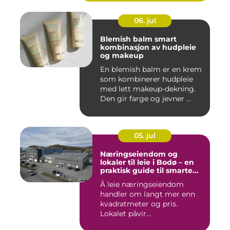
06. jul
Blemish balm smart
kombinasjon av hudpleie
og makeup
En blemish balm er en krem
som kombinerer hudpleie
med lett makeup-dekning.
Den gir farge og jevner ...
05. jul
Næringseiendom og
lokaler til leie i Bodø – en
praktisk guide til smarte
valg
Å leie næringseiendom
handler om langt mer enn
kvadratmeter og pris.
Lokalet påvir...