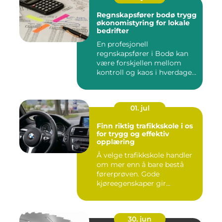
Regnskapsfører bodø trygg
økonomistyring for lokale
bedrifter
En profesjonell
regnskapsfører i Bodø kan
være forskjellen mellom
kontroll og kaos i hverdagen.
Når ...
01. jul
Finn riktig trafikkskole i os
for trygg og effektiv
opplæring
Å velge trafikkskole handler
om mer enn å bare bestå
førerprøven. Gode
kjøreegenskaper gir
trygghet,...
30. jun