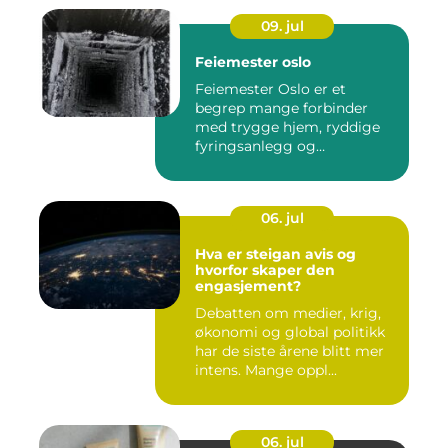
09. jul
Feiemester oslo
Feiemester Oslo er et
begrep mange forbinder
med trygge hjem, ryddige
fyringsanlegg og
profesjonell ...
06. jul
Hva er steigan avis og
hvorfor skaper den
engasjement?
Debatten om medier, krig,
økonomi og global politikk
har de siste årene blitt mer
intens. Mange oppl...
06. jul