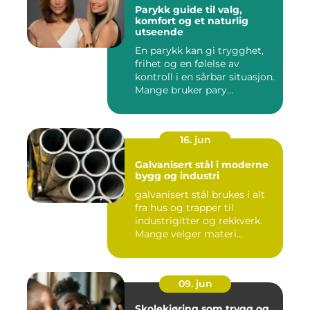
Parykk guide til valg,
komfort og et naturlig
utseende
En parykk kan gi trygghet,
frihet og en følelse av
kontroll i en sårbar situasjon.
Mange bruker pary...
16. jun
Galvanisert stål i moderne
bygg og industri
galvanisert stål brukes i alt
fra hus og trapper til
industrigitter og rekkverk.
Mange velger materi...
09. jun
Skolekjøring som trygg og