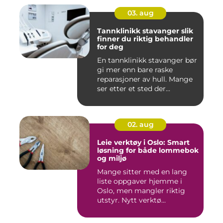
03. aug
Tannklinikk stavanger slik
finner du riktig behandler
for deg
En tannklinikk stavanger bør
gi mer enn bare raske
reparasjoner av hull. Mange
ser etter et sted der...
02. aug
Leie verktøy i Oslo: Smart
løsning for både lommebok
og miljø
Mange sitter med en lang
liste oppgaver hjemme i
Oslo, men mangler riktig
utstyr. Nytt verktø...