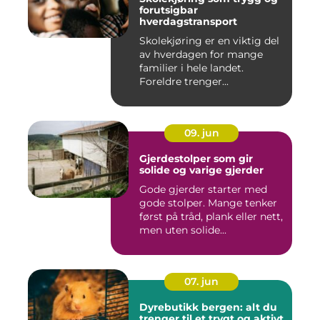
forutsigbar
hverdagstransport
Skolekjøring er en viktig del
av hverdagen for mange
familier i hele landet.
Foreldre trenger...
09. jun
Gjerdestolper som gir
solide og varige gjerder
Gode gjerder starter med
gode stolper. Mange tenker
først på tråd, plank eller nett,
men uten solide...
07. jun
Dyrebutikk bergen: alt du
trenger til et trygt og aktivt