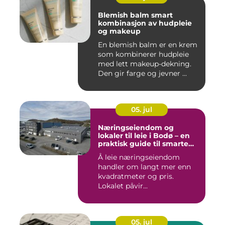
Blemish balm smart
kombinasjon av hudpleie
og makeup
En blemish balm er en krem
som kombinerer hudpleie
med lett makeup-dekning.
Den gir farge og jevner ...
05. jul
Næringseiendom og
lokaler til leie i Bodø – en
praktisk guide til smarte
valg
Å leie næringseiendom
handler om langt mer enn
kvadratmeter og pris.
Lokalet påvir...
05. jul