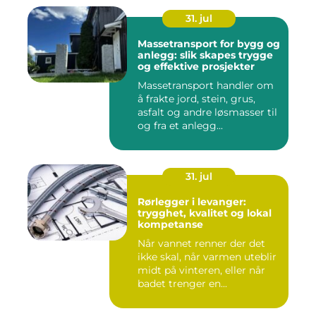
31. jul
Massetransport for bygg og
anlegg: slik skapes trygge
og effektive prosjekter
Massetransport handler om
å frakte jord, stein, grus,
asfalt og andre løsmasser til
og fra et anlegg...
31. jul
Rørlegger i levanger:
trygghet, kvalitet og lokal
kompetanse
Når vannet renner der det
ikke skal, når varmen uteblir
midt på vinteren, eller når
badet trenger en...