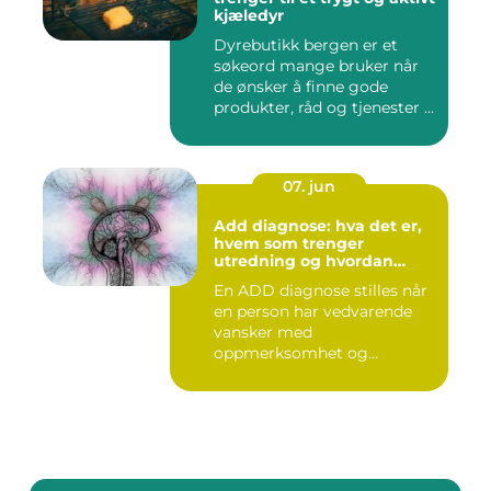
kjæledyr
Dyrebutikk bergen er et
søkeord mange bruker når
de ønsker å finne gode
produkter, råd og tjenester ...
07. jun
Add diagnose: hva det er,
hvem som trenger
utredning og hvordan
prosessen foregår
En ADD diagnose stilles når
en person har vedvarende
vansker med
oppmerksomhet og
konsentrasjon, ute...