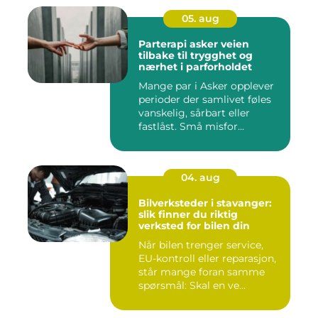
05. aug
Parterapi asker veien
tilbake til trygghet og
nærhet i parforholdet
Mange par i Asker opplever
perioder der samlivet føles
vanskelig, sårbart eller
fastlåst. Små misfor...
04. aug
Bilverksteder i stavanger:
slik finner du riktig
verksted for bilen din
Når bilen trenger service,
EU-kontroll eller reparasjon,
står mange foran samme
spørsmål: Skal en ve...