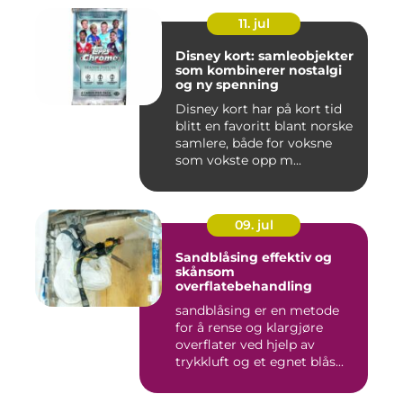
11. jul
Disney kort: samleobjekter
som kombinerer nostalgi
og ny spenning
Disney kort har på kort tid
blitt en favoritt blant norske
samlere, både for voksne
som vokste opp m...
09. jul
Sandblåsing effektiv og
skånsom
overflatebehandling
sandblåsing er en metode
for å rense og klargjøre
overflater ved hjelp av
trykkluft og et egnet blås...