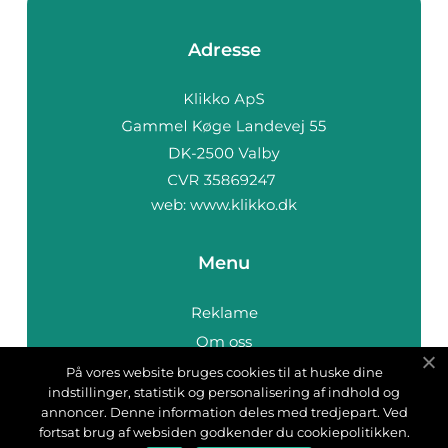
Adresse
web:
www.klikko.dk
Menu
Reklame
Om oss
Cookies
På vores website bruges cookies til at huske dine
indstillinger, statistik og personalisering af indhold og
Kontakt Oss
annoncer. Denne information deles med tredjepart. Ved
Sitemap
fortsat brug af websiden godkender du cookiepolitikken.