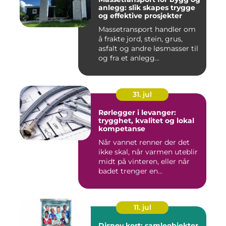
anlegg: slik skapes trygge
og effektive prosjekter
Massetransport handler om
å frakte jord, stein, grus,
asfalt og andre løsmasser til
og fra et anlegg...
31. jul
Rørlegger i levanger:
trygghet, kvalitet og lokal
kompetanse
Når vannet renner der det
ikke skal, når varmen uteblir
midt på vinteren, eller når
badet trenger en...
11. jul
Disney kort: samleobjekter