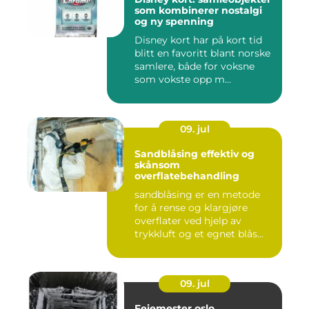
som kombinerer nostalgi
og ny spenning
Disney kort har på kort tid
blitt en favoritt blant norske
samlere, både for voksne
som vokste opp m...
09. jul
Sandblåsing effektiv og
skånsom
overflatebehandling
sandblåsing er en metode
for å rense og klargjøre
overflater ved hjelp av
trykkluft og et egnet blås...
09. jul
Feiemester oslo