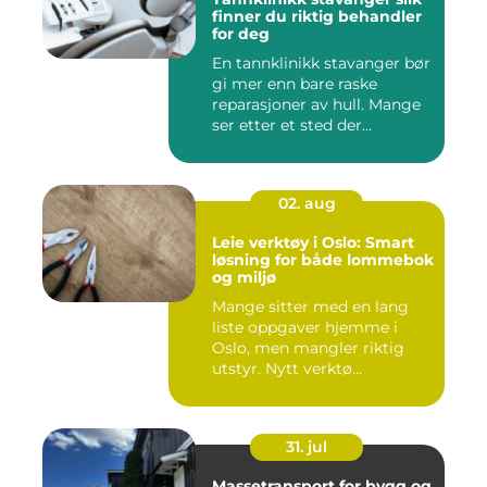
finner du riktig behandler
for deg
En tannklinikk stavanger bør
gi mer enn bare raske
reparasjoner av hull. Mange
ser etter et sted der...
02. aug
Leie verktøy i Oslo: Smart
løsning for både lommebok
og miljø
Mange sitter med en lang
liste oppgaver hjemme i
Oslo, men mangler riktig
utstyr. Nytt verktø...
31. jul
Massetransport for bygg og