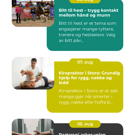
Bitt til hest – trygg kontakt
mellom hånd og munn
Bitt til hest er et tema som
engasjerer mange ryttere,
trenere og hesteeiere. Valg
av bitt påv...
07. aug
Kiropraktor i Storo: Grundig
hjelp for rygg, nakke og
ledd
Kiropraktor i Storo er et søk
mange gjør når smerter i
rygg, nakke eller hofte b...
05. aug
Parterapi asker veien