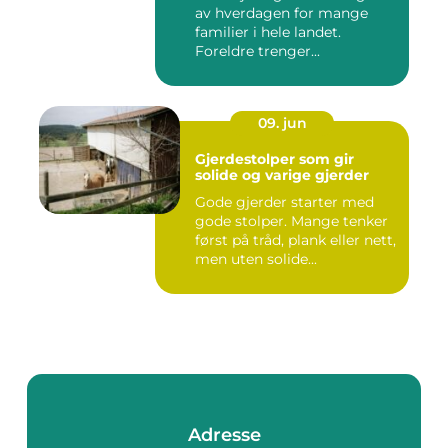
av hverdagen for mange
familier i hele landet.
Foreldre trenger...
09. jun
Gjerdestolper som gir
solide og varige gjerder
Gode gjerder starter med
gode stolper. Mange tenker
først på tråd, plank eller nett,
men uten solide...
Adresse