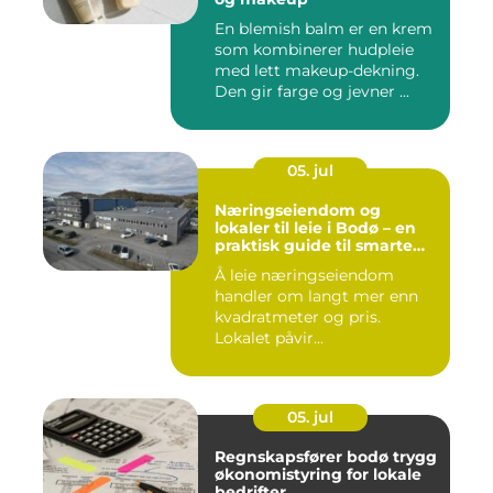
En blemish balm er en krem
som kombinerer hudpleie
med lett makeup-dekning.
Den gir farge og jevner ...
05. jul
Næringseiendom og
lokaler til leie i Bodø – en
praktisk guide til smarte
valg
Å leie næringseiendom
handler om langt mer enn
kvadratmeter og pris.
Lokalet påvir...
05. jul
Regnskapsfører bodø trygg
økonomistyring for lokale
bedrifter