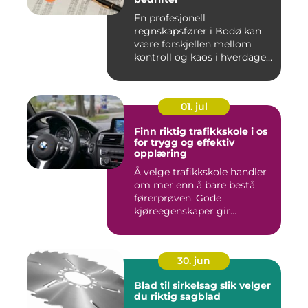
En profesjonell
regnskapsfører i Bodø kan
være forskjellen mellom
kontroll og kaos i hverdagen.
Når ...
01. jul
Finn riktig trafikkskole i os
for trygg og effektiv
opplæring
Å velge trafikkskole handler
om mer enn å bare bestå
førerprøven. Gode
kjøreegenskaper gir
trygghet,...
30. jun
Blad til sirkelsag slik velger
du riktig sagblad