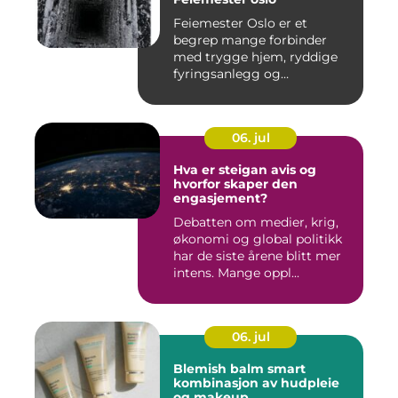
Feiemester Oslo er et
begrep mange forbinder
med trygge hjem, ryddige
fyringsanlegg og
profesjonell ...
06. jul
Hva er steigan avis og
hvorfor skaper den
engasjement?
Debatten om medier, krig,
økonomi og global politikk
har de siste årene blitt mer
intens. Mange oppl...
06. jul
Blemish balm smart
kombinasjon av hudpleie
og makeup