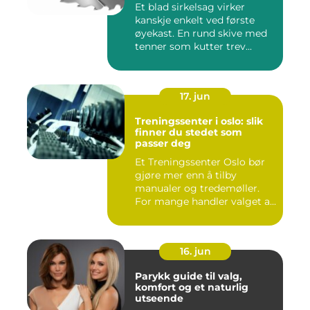
Et blad sirkelsag virker
kanskje enkelt ved første
øyekast. En rund skive med
tenner som kutter trev...
17. jun
Treningssenter i oslo: slik
finner du stedet som
passer deg
Et Treningssenter Oslo bør
gjøre mer enn å tilby
manualer og tredemøller.
For mange handler valget a...
16. jun
Parykk guide til valg,
komfort og et naturlig
utseende