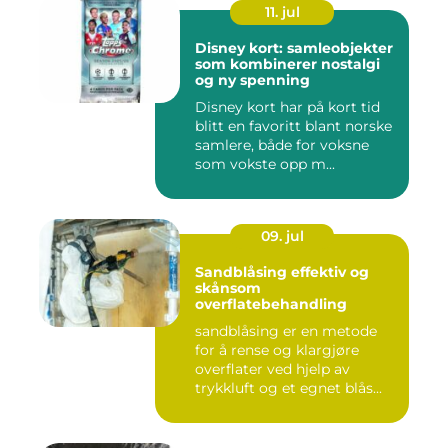
11. jul
Disney kort: samleobjekter
som kombinerer nostalgi
og ny spenning
Disney kort har på kort tid
blitt en favoritt blant norske
samlere, både for voksne
som vokste opp m...
09. jul
Sandblåsing effektiv og
skånsom
overflatebehandling
sandblåsing er en metode
for å rense og klargjøre
overflater ved hjelp av
trykkluft og et egnet blås...