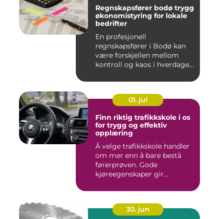
Regnskapsfører bodø trygg
økonomistyring for lokale
bedrifter
En profesjonell
regnskapsfører i Bodø kan
være forskjellen mellom
kontroll og kaos i hverdagen.
Når ...
01. jul
Finn riktig trafikkskole i os
for trygg og effektiv
opplæring
Å velge trafikkskole handler
om mer enn å bare bestå
førerprøven. Gode
kjøreegenskaper gir
trygghet,...
30. jun