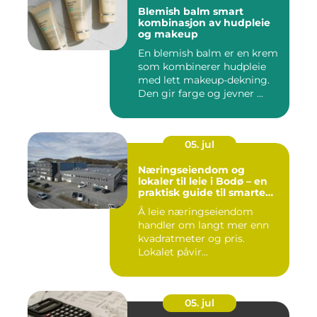
Blemish balm smart
kombinasjon av hudpleie
og makeup
En blemish balm er en krem
som kombinerer hudpleie
med lett makeup-dekning.
Den gir farge og jevner ...
05. jul
Næringseiendom og
lokaler til leie i Bodø – en
praktisk guide til smarte
valg
Å leie næringseiendom
handler om langt mer enn
kvadratmeter og pris.
Lokalet påvir...
05. jul