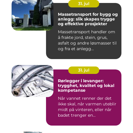
31. jul
Massetransport for bygg og
anlegg: slik skapes trygge
og effektive prosjekter
Massetransport handler om
å frakte jord, stein, grus,
asfalt og andre løsmasser til
og fra et anlegg...
31. jul
Rørlegger i levanger:
trygghet, kvalitet og lokal
kompetanse
Når vannet renner der det
ikke skal, når varmen uteblir
midt på vinteren, eller når
badet trenger en...