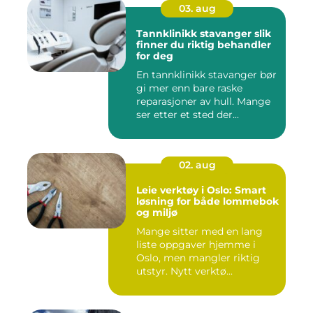
03. aug
Tannklinikk stavanger slik
finner du riktig behandler
for deg
En tannklinikk stavanger bør
gi mer enn bare raske
reparasjoner av hull. Mange
ser etter et sted der...
02. aug
Leie verktøy i Oslo: Smart
løsning for både lommebok
og miljø
Mange sitter med en lang
liste oppgaver hjemme i
Oslo, men mangler riktig
utstyr. Nytt verktø...