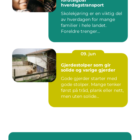
forutsigbar
hverdagstransport
Skolekjøring er en viktig del
av hverdagen for mange
familier i hele landet.
Foreldre trenger...
09. jun
Gjerdestolper som gir
solide og varige gjerder
Gode gjerder starter med
gode stolper. Mange tenker
først på tråd, plank eller nett,
men uten solide...