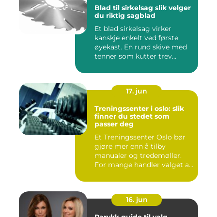
Blad til sirkelsag slik velger
du riktig sagblad
Et blad sirkelsag virker
kanskje enkelt ved første
øyekast. En rund skive med
tenner som kutter trev...
17. jun
Treningssenter i oslo: slik
finner du stedet som
passer deg
Et Treningssenter Oslo bør
gjøre mer enn å tilby
manualer og tredemøller.
For mange handler valget a...
16. jun