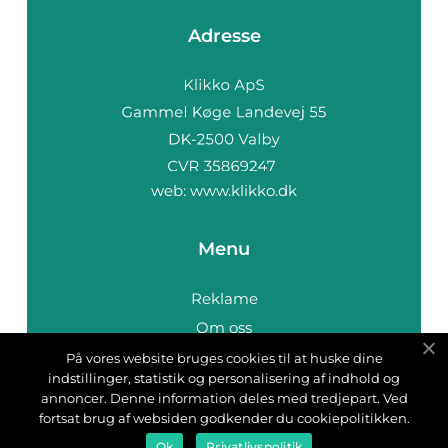
Adresse
web:
www.klikko.dk
Menu
Reklame
Om oss
Cookies
På vores website bruges cookies til at huske dine
indstillinger, statistik og personalisering af indhold og
Kontakt Oss
annoncer. Denne information deles med tredjepart. Ved
Sitemap
fortsat brug af websiden godkender du cookiepolitikken.
Ok
Privatlivspolitik