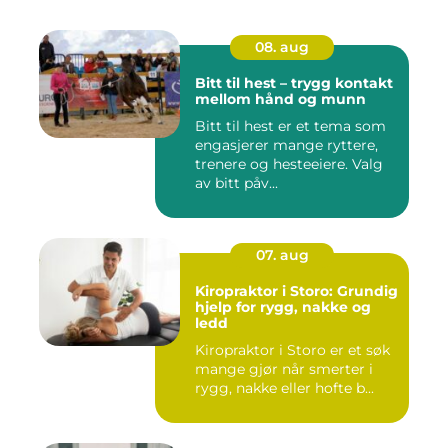
08. aug
Bitt til hest – trygg kontakt
mellom hånd og munn
Bitt til hest er et tema som
engasjerer mange ryttere,
trenere og hesteeiere. Valg
av bitt påv...
07. aug
Kiropraktor i Storo: Grundig
hjelp for rygg, nakke og
ledd
Kiropraktor i Storo er et søk
mange gjør når smerter i
rygg, nakke eller hofte b...